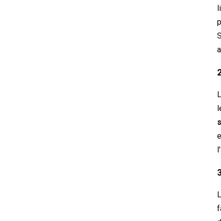
l
p
S
a
L
l
s
e
l
L
f