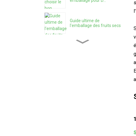
emballage pour D...
s
l
Guide ultime de
l'emballage des fruits secs
S
v
é
Papier kraft ou Mylar —
Lequel est vraiment...
g
a
E
Qu'est-ce qu'une solution
d'emballage tout-en-un ?
a
Sachets Mylar avec boîtes
de présentation : Quoi Y...
Comment protéger les
produits avec 3,5 Myla...