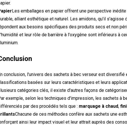
apier.
Papier
Les emballages en papier offrent une perspective inédite
urable, alliant esthétique et naturel. Les amidons, qu'il s'agiss
épondent aux besoins spécifiques des produits secs et non péri
'humidité et leur rôle de barrière à l'oxygène sont inférieurs à 
luminium.
Conclusion
n conclusion, l'univers des sachets à bec verseur est diversif
lassifications basées sur leurs caractéristiques et leurs applicat
lusieurs catégories clés, il existe d'autres façons de catégoris
ar exemple, selon les techniques d'impression, les sachets à b
ifférenciés par des procédés tels que :
marquage à chaud
,
fin
rillants
Chacune de ces méthodes confère aux sachets une esthét
enforçant ainsi leur impact visuel et leur attrait auprès des con