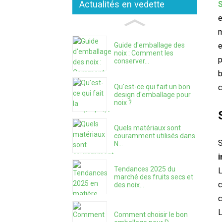
Actualités en vedette
e
m
e
Guide d'emballage des
noix : Comment les
p
conserver...
b
Qu'est-ce qui fait un bon
c
design d'emballage pour
noix ?
Quels matériaux sont
couramment utilisés dans
S
N...
i
Tendances 2025 du
L
marché des fruits secs et
c
des noix...
c
L
Comment choisir le bon