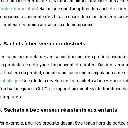
'un bouchon refermable, garantissant ainsi la fraîcheur des alime
Étude de marché
Cela indique que l'adoption des sachets à bec 
ompagnie a augmenté de 20 % au cours des cinq dernières année
e secteur des soins aux animaux de compagnie.
4. Sachets à bec verseur industriels
es sacs industriels servent à conditionner des produits industrie
es produits de nettoyage. Ils peuvent être dotés d'un bec verse
articuliers du produit, garantissant ainsi une manipulation sûre et
emballages
Une étude a révélé que les sachets à bec verseur ind
'emballage jusqu'à 30 % par rapport aux contenants traditionnels,
ntreprises.
5. Sachets à bec verseur résistants aux enfants
ar exemple, pour les produits devant être tenus hors de portée