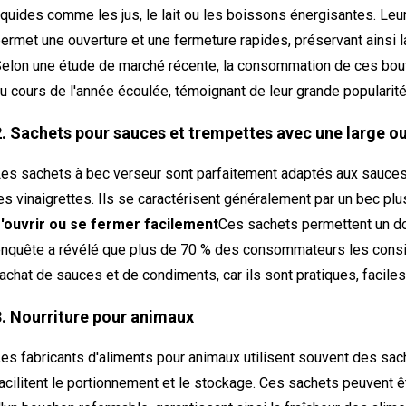
iquides comme les jus, le lait ou les boissons énergisantes. Leu
ermet une ouverture et une fermeture rapides, préservant ainsi la 
elon une étude de marché récente, la consommation de ces bou
u cours de l'année écoulée, témoignant de leur grande popular
2. Sachets pour sauces et trempettes avec une large ou
es sachets à bec verseur sont parfaitement adaptés aux sauces
es vinaigrettes. Ils se caractérisent généralement par un bec plus
'ouvrir ou se fermer facilement
Ces sachets permettent un dos
nquête a révélé que plus de 70 % des consommateurs les consi
'achat de sauces et de condiments, car ils sont pratiques, faciles à
3. Nourriture pour animaux
es fabricants d'aliments pour animaux utilisent souvent des sach
acilitent le portionnement et le stockage. Ces sachets peuvent ê