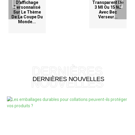
D'affichage
Transparent De
Personnalisé
3 Ml Ou 15 Ml
Sur Le Thème
Avec Bec
De La Coupe Du
Verseur...
Monde...
DERNIÈRES
04/02/2026
Les Emballages Durables Pour Collations
DERNIÈRES NOUVELLES
NOUVELLES
Peuvent-Ils Protéger Vos Produits ?
emballages de
collations durables
Voir Plus