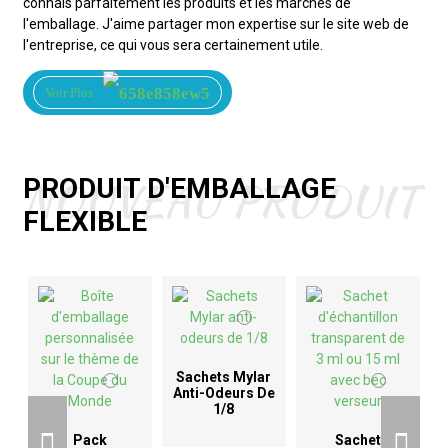
connais parfaitement les produits et les marchés de
l'emballage. J'aime partager mon expertise sur le site web de
l'entreprise, ce qui vous sera certainement utile.
Voir Plus
NOUVEAU PRODUIT
PRODUIT D'EMBALLAGE
FLEXIBLE
Sachets Mylar
Anti-Odeurs De
1/8
D
Pack
Sachet