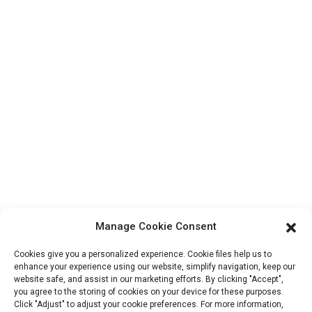
Contactez-nous
Produits
Visite de l'usine
À propos de nous
Informations De Contact
Bloc B-29, Parc d'innovation VanYang Crowd, n° 1, rue
ShuangYang, ville de YangQiao, district de BoLuo, ville de
HuiZhou, 516157, Chine
fannie@hzdlpack.com
Manage Cookie Consent
+86 13410678885
Cookies give you a personalized experience. Cookie files help us to
Bulletins D'information
enhance your experience using our website, simplify navigation, keep our
website safe, and assist in our marketing efforts. By clicking "Accept",
you agree to the storing of cookies on your device for these purposes.
Saisissez votre adresse e-mail et nous vous enverrons les dernières
Click "Adjust" to adjust your cookie preferences. For more information,