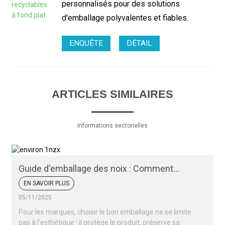
personnalisés pour des solutions
d'emballage polyvalentes et fiables.
ENQUÊTE
DÉTAIL
ARTICLES SIMILAIRES
Informations sectorielles
Guide d'emballage des noix : Comment
conserver la fraîcheur et l'attrait de vos noix
EN SAVOIR PLUS
05/11/2025
Pour les marques, choisir le bon emballage ne se limite
pas à l'esthétique : il protège le produit, préserve sa