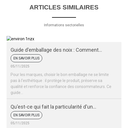
ARTICLES SIMILAIRES
Informations sectorielles
Guide d'emballage des noix : Comment
conserver la fraîcheur et l'attrait de vos noix
EN SAVOIR PLUS
05/11/2025
Pour les marques, choisir le bon emballage ne se limite
pas à l'esthétique : il protège le produit, préserve sa
qualité et renforce la confiance des consommateurs. Ce
guide…
Qu'est-ce qui fait la particularité d'un
emballage de noix ?
EN SAVOIR PLUS
05/11/2025