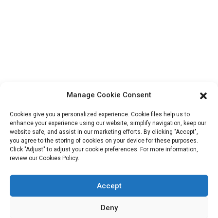
Bloc B-29, Parc d'innovation VanYang Crowd, n° 1, rue
ShuangYang, ville de YangQiao, district de BoLuo, ville de
HuiZhou, 516157, Chine
fannie@hzdlpack.com
+86 13410678885
Bulletins D'information
Manage Cookie Consent
Saisissez votre adresse e-mail et nous vous enverrons les dernières
Cookies give you a personalized experience. Cookie files help us to
informations sur nos offres.
enhance your experience using our website, simplify navigation, keep our
website safe, and assist in our marketing efforts. By clicking "Accept",
you agree to the storing of cookies on your device for these purposes.
Click "Adjust" to adjust your cookie preferences. For more information,
Contactez-Nous
review our Cookies Policy.
Accept
Copyright © 2023 HUIZHOU XIDINGLI PACK CO., LTD. Tous
Deny
droits réservés.