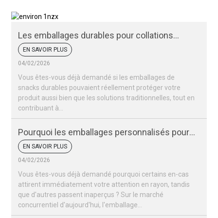
Les emballages durables pour collations
peuvent-ils protéger vos produits ?
EN SAVOIR PLUS
04/02/2026
Vous êtes-vous déjà demandé si les emballages de
snacks durables pouvaient réellement protéger votre
produit aussi bien que les solutions traditionnelles, tout en
contribuant à...
Pourquoi les emballages personnalisés pour
vos snacks sont-ils si importants pour votre
EN SAVOIR PLUS
marque ?
04/02/2026
Vous êtes-vous déjà demandé pourquoi certains en-cas
attirent immédiatement votre attention en rayon, tandis
que d'autres passent inaperçus ? Sur le marché
concurrentiel d'aujourd'hui, l'emballage…