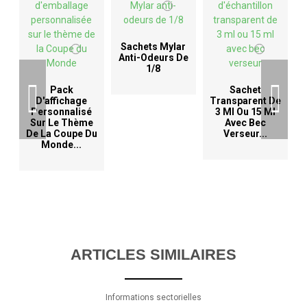
Sachets Mylar
Anti-Odeurs De
1/8
D
Pack
Sachet
D'affichage
Transparent De
Personnalisé
3 Ml Ou 15 Ml
Sur Le Thème
Avec Bec
De La Coupe Du
Verseur...
Monde...
ARTICLES SIMILAIRES
Informations sectorielles