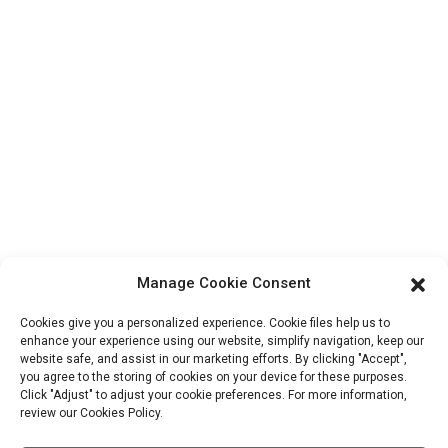
Contactez-nous
Produits
Visite de l'usine
À propos de nous
Informations De Contact
Bloc B-29, Parc d'innovation VanYang Crowd, n° 1, rue
ShuangYang, ville de YangQiao, district de BoLuo, ville de
Manage Cookie Consent
HuiZhou, 516157, Chine
fannie@hzdlpack.com
Cookies give you a personalized experience. Cookie files help us to
enhance your experience using our website, simplify navigation, keep our
+86 13410678885
website safe, and assist in our marketing efforts. By clicking "Accept",
you agree to the storing of cookies on your device for these purposes.
Bulletins D'information
Click "Adjust" to adjust your cookie preferences. For more information,
review our Cookies Policy.
Saisissez votre adresse e-mail et nous vous enverrons les dernières