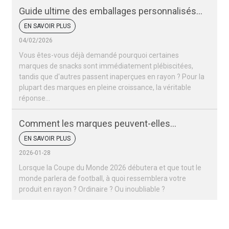
Guide ultime des emballages personnalisés
pour snacks
EN SAVOIR PLUS
04/02/2026
Vous êtes-vous déjà demandé pourquoi certaines
marques de snacks sont immédiatement plébiscitées,
tandis que d'autres passent inaperçues en rayon ? Pour la
plupart des marques en pleine croissance, la véritable
réponse…
Comment les marques peuvent-elles
remporter un succès retentissant lors de la
EN SAVOIR PLUS
Coupe du monde 2026 ?
2026-01-28
Lorsque la Coupe du Monde 2026 débutera et que tout le
monde parlera de football, à quoi ressemblera votre
produit en rayon ? Ordinaire ? Ou inoubliable ?