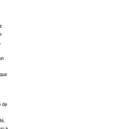
z
e
,
un
rque
e de
té,
nsi à