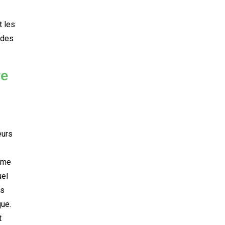
t les
 des
re
eurs
rme
uel
ts
que.
t