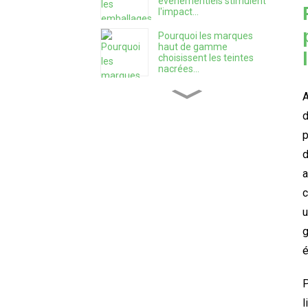
événementiels stimulent
l'impact...
Pourquoi les marques
haut de gamme
choisissent les teintes
nacrées...
A
Les 9 erreurs les plus
fréquentes des nouvelles
d
marques d'épices...
p
d
Comment choisir le bon
emballage...
a
c
u
Créer une entreprise
d'épices : un guide
g
pratique...
é
Comment conserver son
P
thé frais plus longtemps ?
l