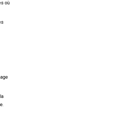
es où
es
mage
la
e.