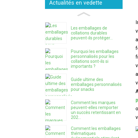
Actualités en vedette
I
Les emballages de
v
collations durables
peuvent-ils protéger...
a
f
Pourquoi les emballages
personnalisés pour les
f
collations sont-ils si
v
importants ?
a
Guide ultime des
v
emballages personnalisés
pour snacks
A
Comment les marques
peuvent-elles remporter
o
un succès retentissant en
v
202...
Comment les emballages
thématiques