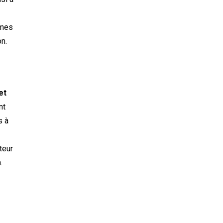
rmes
on.
et
nt
s à
teur
.