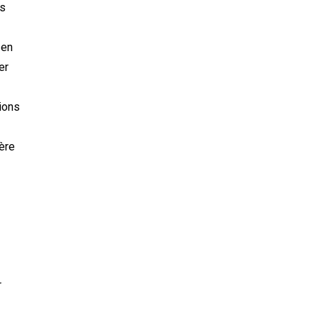
es
 en
er
ions
ère
r