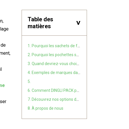
Table des
n,
>
matières
llage
 de
1. Pourquoi les sachets de forme personnalisée représentent-ils l'avenir de l'emballage ?
ement,
2. Pourquoi les pochettes sur mesure sont-elles si efficaces ?
3. Quand devriez-vous choisir des sachets de forme personnalisée pour vos produits ?
l
4. Exemples de marques dans la vie réelle
5.
rme
6. Comment DINGLI PACK peut vous aider
7. Découvrez nos options de pochettes sur mesure
iser
8. À propos de nous