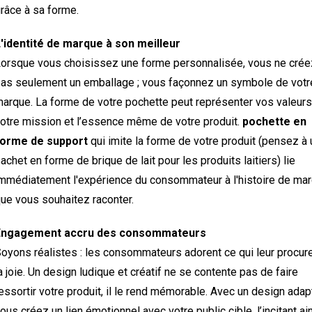
râce à sa forme.
'identité de marque à son meilleur
orsque vous choisissez une forme personnalisée, vous ne crée
as seulement un emballage ; vous façonnez un symbole de votr
arque. La forme de votre pochette peut représenter vos valeurs
otre mission et l’essence même de votre produit.
pochette en
forme de support
qui imite la forme de votre produit (pensez à 
achet en forme de brique de lait pour les produits laitiers) lie
mmédiatement l'expérience du consommateur à l'histoire de ma
ue vous souhaitez raconter.
Engagement accru des consommateurs
oyons réalistes : les consommateurs adorent ce qui leur procur
a joie. Un design ludique et créatif ne se contente pas de faire
essortir votre produit, il le rend mémorable. Avec un design adap
ous créez un lien émotionnel avec votre public cible, l’incitant ai