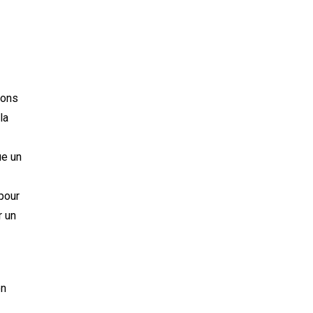
ions
la
e un
 pour
r un
on