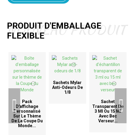
NOUVEAU PRODUIT
PRODUIT D'EMBALLAGE
FLEXIBLE
Sachets Mylar
Anti-Odeurs De
1/8
D
Pack
Sachet
D'affichage
Transparent De
Personnalisé
3 Ml Ou 15 Ml
Sur Le Thème
Avec Bec
De La Coupe Du
Verseur...
Monde...