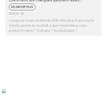
remporter un succès retentissant lors de la
EN SAVOIR PLUS
Coupe du monde 2026 ?
2026-01-28
Lorsque la Coupe du Monde 2026 débutera et que tout le
monde parlera de football, à quoi ressemblera votre
produit en rayon ? Ordinaire ? Ou inoubliable ?
Notre mission est d'être la meilleure entreprise de commerce