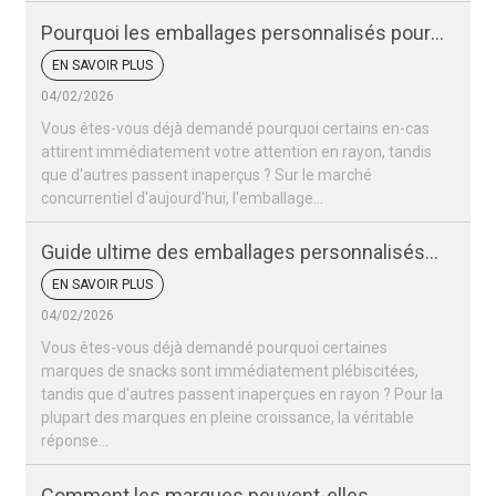
Pourquoi les emballages personnalisés pour
vos snacks sont-ils si importants pour votre
EN SAVOIR PLUS
marque ?
04/02/2026
Vous êtes-vous déjà demandé pourquoi certains en-cas
attirent immédiatement votre attention en rayon, tandis
que d'autres passent inaperçus ? Sur le marché
concurrentiel d'aujourd'hui, l'emballage…
Guide ultime des emballages personnalisés
pour snacks
EN SAVOIR PLUS
04/02/2026
Vous êtes-vous déjà demandé pourquoi certaines
marques de snacks sont immédiatement plébiscitées,
tandis que d'autres passent inaperçues en rayon ? Pour la
plupart des marques en pleine croissance, la véritable
réponse…
Comment les marques peuvent-elles