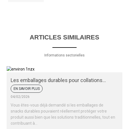
ARTICLES SIMILAIRES
Informations sectorielles
Les emballages durables pour collations
peuvent-ils protéger vos produits ?
EN SAVOIR PLUS
04/02/2026
Vous êtes-vous déjà demandé si les emballages de
snacks durables pouvaient réellement protéger votre
produit aussi bien que les solutions traditionnelles, tout en
contribuant à...