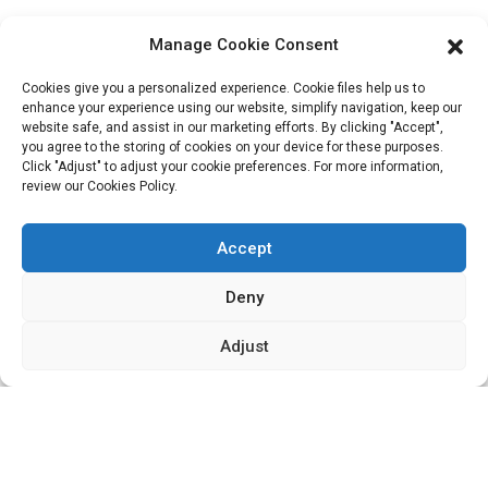
ShuangYang, ville de YangQiao, district de BoLuo, ville de
Manage Cookie Consent
HuiZhou, 516157, Chine
fannie@hzdlpack.com
Cookies give you a personalized experience. Cookie files help us to
enhance your experience using our website, simplify navigation, keep our
+86 13410678885
website safe, and assist in our marketing efforts. By clicking "Accept",
you agree to the storing of cookies on your device for these purposes.
Bulletins D'information
Click "Adjust" to adjust your cookie preferences. For more information,
review our Cookies Policy.
Saisissez votre adresse e-mail et nous vous enverrons les dernières
Accept
informations sur nos offres.
Deny
Contactez-Nous
Adjust
Copyright © 2023 HUIZHOU XIDINGLI PACK CO., LTD. Tous
droits réservés.