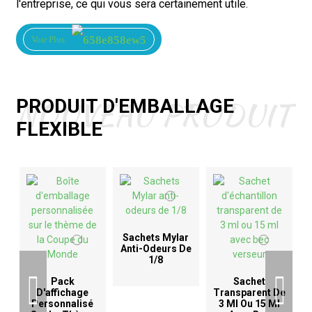
l'entreprise, ce qui vous sera certainement utile.
Voir Plus
NOUVEAU PRODUIT
PRODUIT D'EMBALLAGE
FLEXIBLE
Sachets Mylar
Anti-Odeurs De
1/8
D
Pack
Sachet
D'affichage
Transparent De
Personnalisé
3 Ml Ou 15 Ml