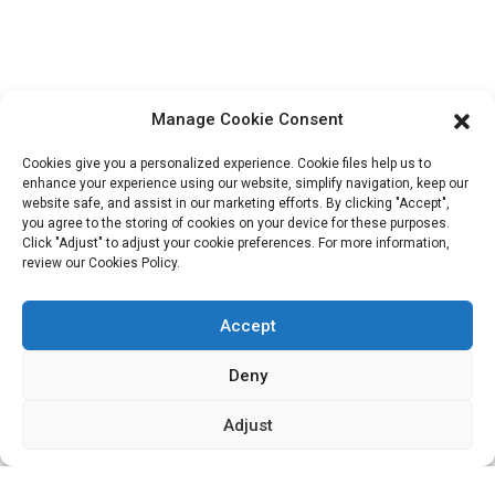
Informations De Contact
Bloc B-29, Parc d'innovation VanYang Crowd, n° 1, rue
ShuangYang, ville de YangQiao, district de BoLuo, ville de
Manage Cookie Consent
HuiZhou, 516157, Chine
fannie@hzdlpack.com
Cookies give you a personalized experience. Cookie files help us to
enhance your experience using our website, simplify navigation, keep our
+86 13410678885
website safe, and assist in our marketing efforts. By clicking "Accept",
you agree to the storing of cookies on your device for these purposes.
Bulletins D'information
Click "Adjust" to adjust your cookie preferences. For more information,
review our Cookies Policy.
Saisissez votre adresse e-mail et nous vous enverrons les dernières
Accept
informations sur nos offres.
Deny
Contactez-Nous
Adjust