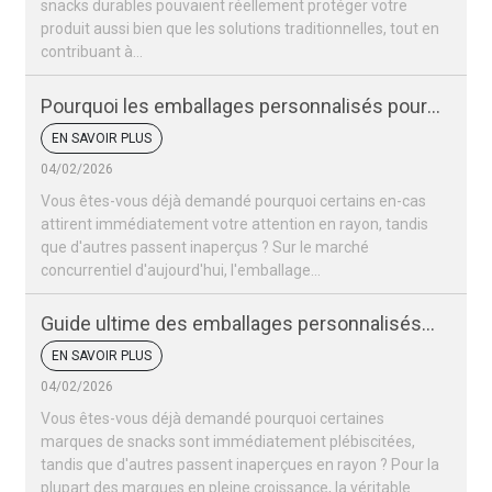
snacks durables pouvaient réellement protéger votre
produit aussi bien que les solutions traditionnelles, tout en
contribuant à...
Pourquoi les emballages personnalisés pour
vos snacks sont-ils si importants pour votre
EN SAVOIR PLUS
marque ?
04/02/2026
Vous êtes-vous déjà demandé pourquoi certains en-cas
attirent immédiatement votre attention en rayon, tandis
que d'autres passent inaperçus ? Sur le marché
concurrentiel d'aujourd'hui, l'emballage…
Guide ultime des emballages personnalisés
pour snacks
EN SAVOIR PLUS
04/02/2026
Vous êtes-vous déjà demandé pourquoi certaines
marques de snacks sont immédiatement plébiscitées,
tandis que d'autres passent inaperçues en rayon ? Pour la
plupart des marques en pleine croissance, la véritable