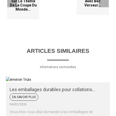
Sur Le Thème
Avec Bec
De La Coupe Du
Verseur...
Monde...
ARTICLES SIMILAIRES
Informations sectorielles
Les emballages durables pour collations
peuvent-ils protéger vos produits ?
EN SAVOIR PLUS
04/02/2026
Vous êtes-vous déjà demandé si les emballages de