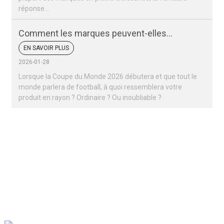
réponse…
Comment les marques peuvent-elles
remporter un succès retentissant lors de la
EN SAVOIR PLUS
Coupe du monde 2026 ?
2026-01-28
Lorsque la Coupe du Monde 2026 débutera et que tout le
monde parlera de football, à quoi ressemblera votre
produit en rayon ? Ordinaire ? Ou inoubliable ?