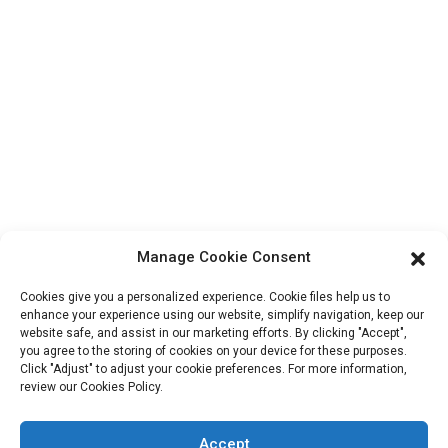
Informations De Contact
Bloc B-29, Parc d'innovation VanYang Crowd, n° 1, rue
ShuangYang, ville de YangQiao, district de BoLuo, ville de
HuiZhou, 516157, Chine
fannie@hzdlpack.com
+86 13410678885
Bulletins D'information
Manage Cookie Consent
Saisissez votre adresse e-mail et nous vous enverrons les dernières
Cookies give you a personalized experience. Cookie files help us to
informations sur nos offres.
enhance your experience using our website, simplify navigation, keep our
website safe, and assist in our marketing efforts. By clicking "Accept",
you agree to the storing of cookies on your device for these purposes.
Click "Adjust" to adjust your cookie preferences. For more information,
Contactez-Nous
review our Cookies Policy.
Accept