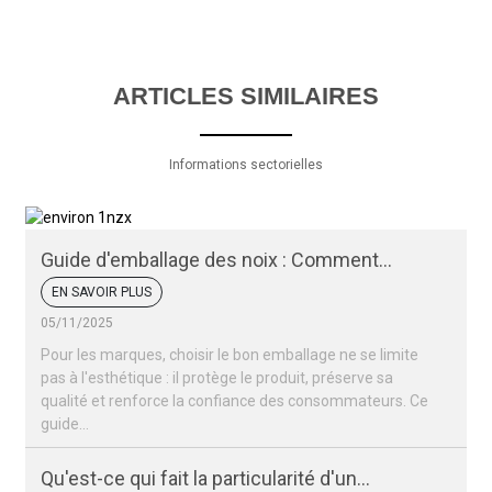
ARTICLES SIMILAIRES
Informations sectorielles
Guide d'emballage des noix : Comment
conserver la fraîcheur et l'attrait de vos noix
EN SAVOIR PLUS
05/11/2025
Pour les marques, choisir le bon emballage ne se limite
pas à l'esthétique : il protège le produit, préserve sa
qualité et renforce la confiance des consommateurs. Ce
guide…
Qu'est-ce qui fait la particularité d'un