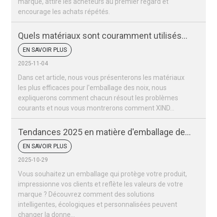
marque, attire les acheteurs au premier regard et
encourage les achats répétés.
Quels matériaux sont couramment utilisés
pour les sacs d'emballage de noix ?
EN SAVOIR PLUS
2025-11-04
Dans cet article, nous vous présenterons les matériaux
les plus efficaces pour l'emballage des noix, nous
expliquerons comment chacun résout les problèmes
courants et nous vous montrerons comment XIND...
Tendances 2025 en matière d'emballage des
fruits secs et des noix
EN SAVOIR PLUS
2025-10-29
Vous souhaitez un emballage qui protège votre produit,
impressionne vos clients et reflète les valeurs de votre
marque ? Découvrez comment des solutions
intelligentes, écologiques et personnalisées peuvent
changer la donne…