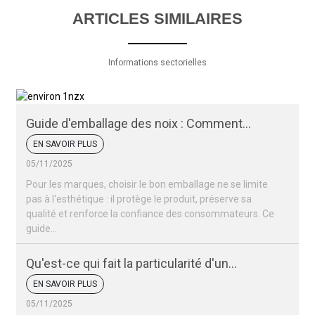
ARTICLES SIMILAIRES
Informations sectorielles
Guide d'emballage des noix : Comment
conserver la fraîcheur et l'attrait de vos noix
EN SAVOIR PLUS
05/11/2025
Pour les marques, choisir le bon emballage ne se limite
pas à l'esthétique : il protège le produit, préserve sa
qualité et renforce la confiance des consommateurs. Ce
guide…
Qu'est-ce qui fait la particularité d'un
emballage de noix ?
EN SAVOIR PLUS
05/11/2025