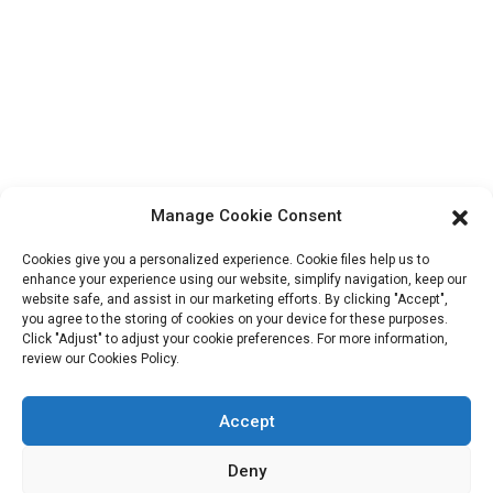
Bloc B-29, Parc d'innovation VanYang Crowd, n° 1, rue
ShuangYang, ville de YangQiao, district de BoLuo, ville de
HuiZhou, 516157, Chine
fannie@hzdlpack.com
+86 13410678885
Bulletins D'information
Manage Cookie Consent
Saisissez votre adresse e-mail et nous vous enverrons les dernières
Cookies give you a personalized experience. Cookie files help us to
informations sur nos offres.
enhance your experience using our website, simplify navigation, keep our
website safe, and assist in our marketing efforts. By clicking "Accept",
you agree to the storing of cookies on your device for these purposes.
Click "Adjust" to adjust your cookie preferences. For more information,
Contactez-Nous
review our Cookies Policy.
Accept
Copyright © 2023 HUIZHOU XIDINGLI PACK CO., LTD. Tous
Deny
droits réservés.