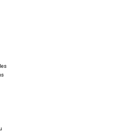
les
ns
u