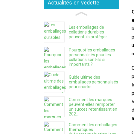
Actualités en vedette
Q
Les emballages de
b
collations durables
p
peuvent-ils protéger...
u
Pourquoi les emballages
personnalisés pour les
collations sont-ils si
importants ?
C
p
Guide ultime des
emballages personnalisés
l
pour snacks
p
Comment les marques
V
peuvent-elles remporter
un succès retentissant en
d
202...
a
Comment les emballages
thématiques
C