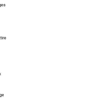
ages
tire
n
age