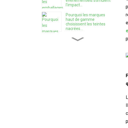
événementiels stimulent
l'impact...
p
r
Pourquoi les marques
haut de gamme
e
choisissent les teintes
nacrées...
p
Les 9 erreurs les plus
fréquentes des nouvelles
marques d'épices...
Comment choisir le bon
emballage...
P
q
Créer une entreprise
d'épices : un guide
L
pratique...
I
c
Comment conserver son
thé frais plus longtemps ?
p