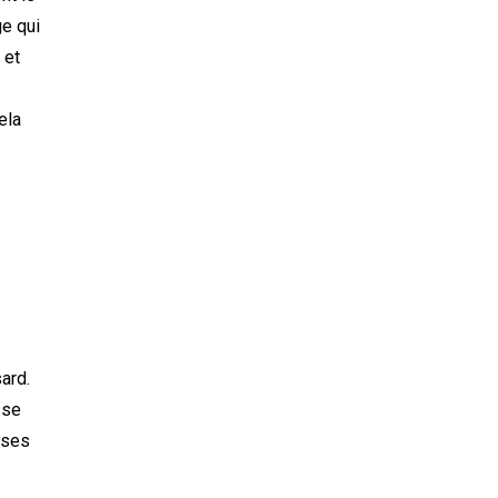
e qui
 et
ela
ard.
 se
 ses