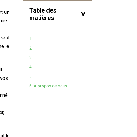
Table des
st un
>
matières
 une
c'est
1.
me le
2.
3.
4.
it
5.
 vos
6. À propos de nous
nné.
r,
nt le