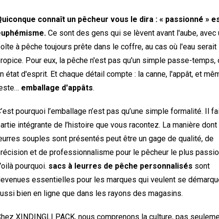
uiconque connaît un pêcheur vous le dira : « passionné » e
euphémisme.
Ce sont des gens qui se lèvent avant l'aube, avec
oîte à pêche toujours prête dans le coffre, au cas où l'eau serait
ropice. Pour eux, la pêche n'est pas qu'un simple passe-temps, 
n état d'esprit. Et chaque détail compte : la canne, l'appât, et mê
reste…
emballage d'appâts
.
’est pourquoi l’emballage n’est pas qu’une simple formalité. Il fa
artie intégrante de l’histoire que vous racontez. La manière dont
eurres souples sont présentés peut être un gage de qualité, de
récision et de professionnalisme pour le pêcheur le plus passio
oilà pourquoi.
sacs à leurres de pêche personnalisés
sont
evenues essentielles pour les marques qui veulent se démarque
ussi bien en ligne que dans les rayons des magasins.
hez XINDINGLI PACK, nous comprenons la culture, pas seuleme