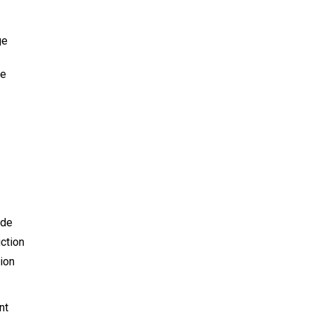
ge
de
 de
uction
ion
nt