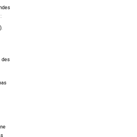
andes
:
).
é des
 pas
 ne
ns