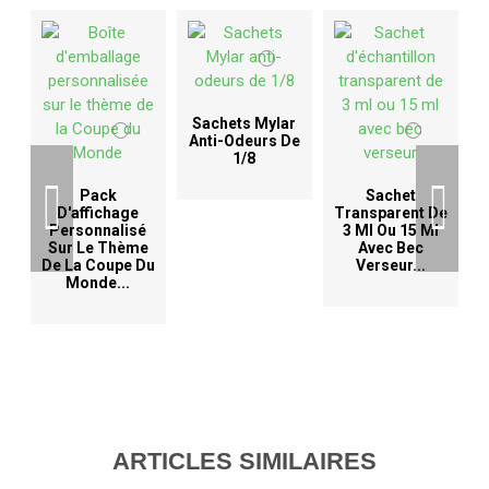
Sachets Mylar
Anti-Odeurs De
1/8
D
Pack
Sachet
D'affichage
Transparent De
Personnalisé
3 Ml Ou 15 Ml
Sur Le Thème
Avec Bec
De La Coupe Du
Verseur...
Monde...
ARTICLES SIMILAIRES