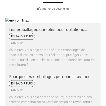
Informations sectorielles
Les emballages durables pour collations
peuvent-ils protéger vos produits ?
EN SAVOIR PLUS
04/02/2026
Vous êtes-vous déjà demandé si les emballages de
snacks durables pouvaient réellement protéger votre
produit aussi bien que les solutions traditionnelles, tout en
contribuant à...
Pourquoi les emballages personnalisés pour
vos snacks sont-ils si importants pour votre
EN SAVOIR PLUS
marque ?
04/02/2026
Vous êtes-vous déjà demandé pourquoi certains en-cas
attirent immédiatement votre attention en rayon, tandis