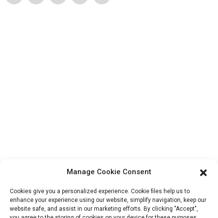
Service Client
Contactez-nous
Produits
Visite de l'usine
À propos de nous
Informations De Contact
Bloc B-29, Parc d'innovation VanYang Crowd, n° 1, rue
ShuangYang, ville de YangQiao, district de BoLuo, ville de
HuiZhou, 516157, Chine
Manage Cookie Consent
fannie@hzdlpack.com
Cookies give you a personalized experience. Cookie files help us to
+86 13410678885
enhance your experience using our website, simplify navigation, keep our
website safe, and assist in our marketing efforts. By clicking "Accept",
you agree to the storing of cookies on your device for these purposes.