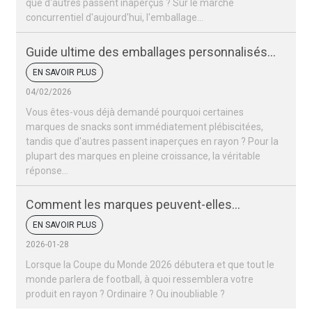
que d'autres passent inaperçus ? Sur le marché
concurrentiel d'aujourd'hui, l'emballage…
Guide ultime des emballages personnalisés
pour snacks
EN SAVOIR PLUS
04/02/2026
Vous êtes-vous déjà demandé pourquoi certaines
marques de snacks sont immédiatement plébiscitées,
tandis que d'autres passent inaperçues en rayon ? Pour la
plupart des marques en pleine croissance, la véritable
réponse…
Comment les marques peuvent-elles
remporter un succès retentissant lors de la
EN SAVOIR PLUS
Coupe du monde 2026 ?
2026-01-28
Lorsque la Coupe du Monde 2026 débutera et que tout le
monde parlera de football, à quoi ressemblera votre
produit en rayon ? Ordinaire ? Ou inoubliable ?