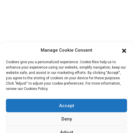
ShuangYang, ville de YangQiao, district de BoLuo, ville de
HuiZhou, 516157, Chine
fannie@hzdlpack.com
+86 13410678885
Bulletins D'information
Manage Cookie Consent
Saisissez votre adresse e-mail et nous vous enverrons les dernières
Cookies give you a personalized experience. Cookie files help us to
informations sur nos offres.
enhance your experience using our website, simplify navigation, keep our
website safe, and assist in our marketing efforts. By clicking "Accept",
you agree to the storing of cookies on your device for these purposes.
Click "Adjust" to adjust your cookie preferences. For more information,
Contactez-Nous
review our Cookies Policy.
Accept
Copyright © 2023 HUIZHOU XIDINGLI PACK CO., LTD. Tous
Deny
droits réservés.
Adjust