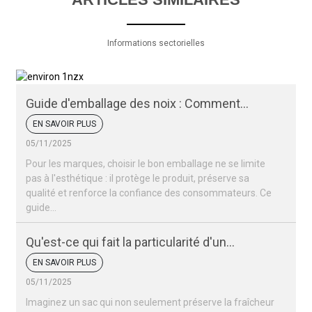
Informations sectorielles
Guide d'emballage des noix : Comment
conserver la fraîcheur et l'attrait de vos noix
EN SAVOIR PLUS
05/11/2025
Pour les marques, choisir le bon emballage ne se limite
pas à l'esthétique : il protège le produit, préserve sa
qualité et renforce la confiance des consommateurs. Ce
guide…
Qu'est-ce qui fait la particularité d'un
emballage de noix ?
EN SAVOIR PLUS
05/11/2025
Imaginez un sac qui non seulement préserve la fraîcheur