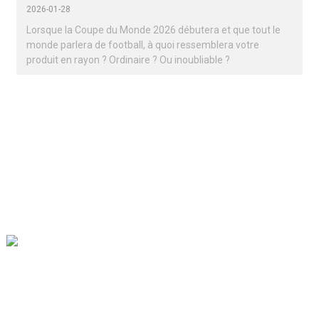
2026-01-28
Lorsque la Coupe du Monde 2026 débutera et que tout le
monde parlera de football, à quoi ressemblera votre
produit en rayon ? Ordinaire ? Ou inoubliable ?
Notre mission est d'être la meilleure entreprise de commerce
extérieur dans le secteur de l'emballage. Nos valeurs