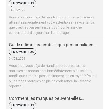
vos snacks sont-ils si importants pour votre
EN SAVOIR PLUS
marque ?
04/02/2026
Vous êtes-vous déjà demandé pourquoi certains en-cas
attirent immédiatement votre attention en rayon, tandis
que d'autres passent inaperçus ? Sur le marché
concurrentiel d'aujourd'hui, l'emballage…
Guide ultime des emballages personnalisés
pour snacks
EN SAVOIR PLUS
04/02/2026
Vous êtes-vous déjà demandé pourquoi certaines
marques de snacks sont immédiatement plébiscitées,
tandis que d'autres passent inaperçues en rayon ? Pour la
plupart des marques en pleine croissance, la véritable
réponse…
Comment les marques peuvent-elles
remporter un succès retentissant lors de la
EN SAVOIR PLUS
Coupe du monde 2026 ?