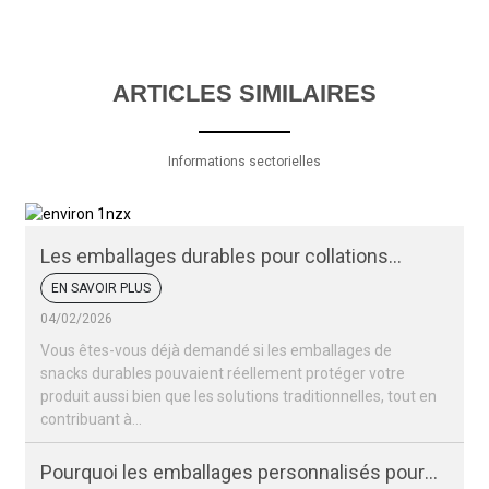
ARTICLES SIMILAIRES
Informations sectorielles
Les emballages durables pour collations
peuvent-ils protéger vos produits ?
EN SAVOIR PLUS
04/02/2026
Vous êtes-vous déjà demandé si les emballages de
snacks durables pouvaient réellement protéger votre
produit aussi bien que les solutions traditionnelles, tout en
contribuant à...
Pourquoi les emballages personnalisés pour