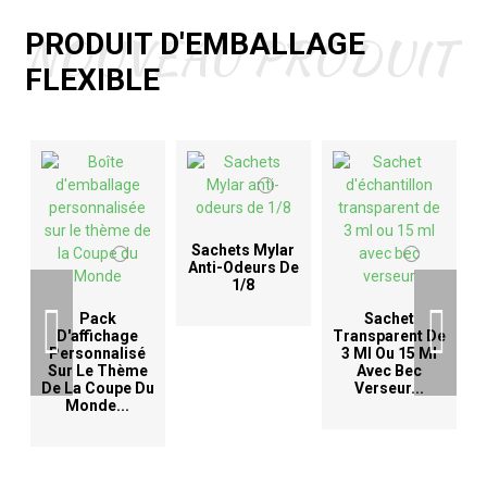
NOUVEAU PRODUIT
PRODUIT D'EMBALLAGE
FLEXIBLE
Sachets Mylar
Anti-Odeurs De
1/8
D
Pack
Sachet
D'affichage
Transparent De
Personnalisé
3 Ml Ou 15 Ml
Sur Le Thème
Avec Bec
De La Coupe Du
Verseur...
Monde...