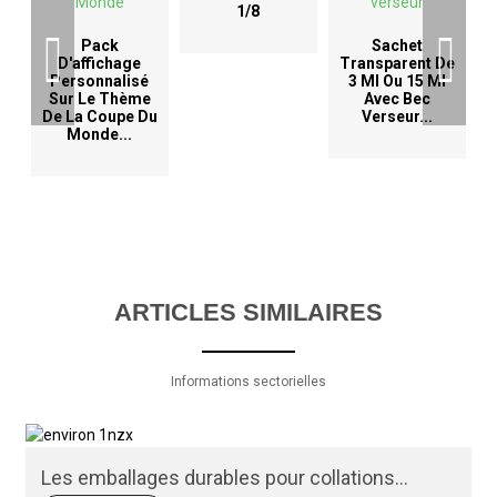
1/8
D
Pack
Sachet
D'affichage
Transparent De
Personnalisé
3 Ml Ou 15 Ml
Sur Le Thème
Avec Bec
De La Coupe Du
Verseur...
Monde...
ARTICLES SIMILAIRES
Informations sectorielles
Les emballages durables pour collations