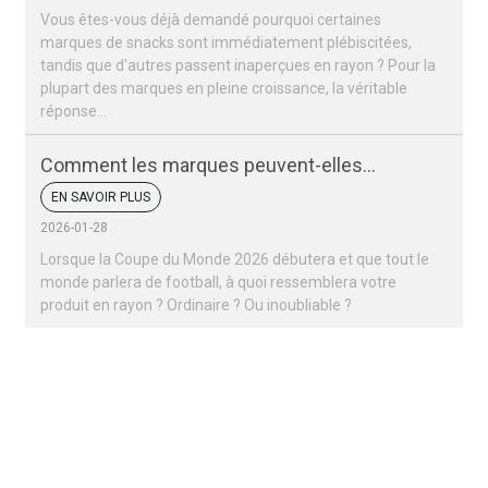
Vous êtes-vous déjà demandé pourquoi certaines
marques de snacks sont immédiatement plébiscitées,
tandis que d'autres passent inaperçues en rayon ? Pour la
plupart des marques en pleine croissance, la véritable
réponse…
Comment les marques peuvent-elles
remporter un succès retentissant lors de la
EN SAVOIR PLUS
Coupe du monde 2026 ?
2026-01-28
Lorsque la Coupe du Monde 2026 débutera et que tout le
monde parlera de football, à quoi ressemblera votre
produit en rayon ? Ordinaire ? Ou inoubliable ?