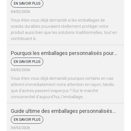
peuvent-ils protéger vos produits ?
EN SAVOIR PLUS
04/02/2026
Vous êtes-vous déjà demandé si les emballages de
snacks durables pouvaient réellement protéger votre
produit aussi bien que les solutions traditionnelles, tout en
contribuant à...
Pourquoi les emballages personnalisés pour
vos snacks sont-ils si importants pour votre
EN SAVOIR PLUS
marque ?
04/02/2026
Vous êtes-vous déjà demandé pourquoi certains en-cas
attirent immédiatement votre attention en rayon, tandis
que d'autres passent inaperçus ? Sur le marché
concurrentiel d'aujourd'hui, l'emballage…
Guide ultime des emballages personnalisés
pour snacks
EN SAVOIR PLUS
04/02/2026