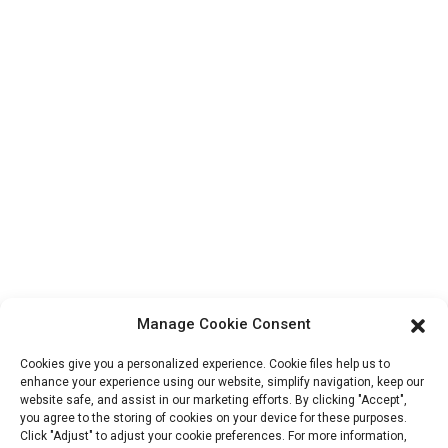
Visite de l'usine
À propos de nous
Informations De Contact
Bloc B-29, Parc d'innovation VanYang Crowd, n° 1, rue
ShuangYang, ville de YangQiao, district de BoLuo, ville de
HuiZhou, 516157, Chine
fannie@hzdlpack.com
+86 13410678885
Bulletins D'information
Manage Cookie Consent
Saisissez votre adresse e-mail et nous vous enverrons les dernières
Cookies give you a personalized experience. Cookie files help us to
informations sur nos offres.
enhance your experience using our website, simplify navigation, keep our
website safe, and assist in our marketing efforts. By clicking "Accept",
you agree to the storing of cookies on your device for these purposes.
Click "Adjust" to adjust your cookie preferences. For more information,
Contactez-Nous