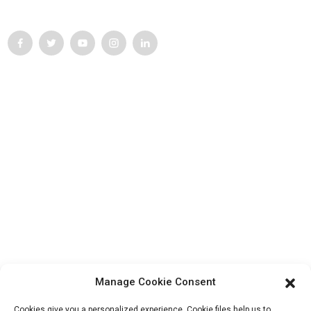
responsabilité dans la mise en œuvre de la lutte pour le progrès.
Service Client
Contactez-nous
Produits
Visite de l'usine
À propos de nous
Informations De Contact
Bloc B-29, Parc d'innovation VanYang Crowd, n° 1, rue
ShuangYang, ville de YangQiao, district de BoLuo, ville de
Manage Cookie Consent
HuiZhou, 516157, Chine
fannie@hzdlpack.com
Cookies give you a personalized experience. Cookie files help us to