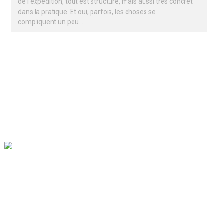
de l'expédition, tout est structuré, mais aussi très concret
dans la pratique. Et oui, parfois, les choses se
compliquent un peu…
Notre mission est d'être la meilleure entreprise de commerce
extérieur dans le secteur de l'emballage. Nos valeurs
d'entreprise sont la proactivité, l'unité et l'entraide, ainsi que la