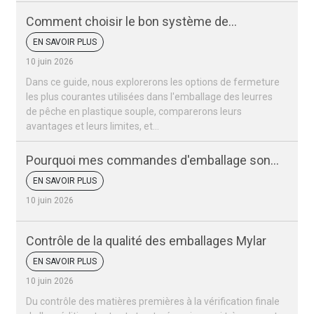
Comment choisir le bon système de
fermeture pour votre appât de pêche
EN SAVOIR PLUS
10 juin 2026
Dans ce guide, nous explorerons les options de fermeture
les plus courantes utilisées dans l'emballage des leurres
de pêche en plastique souple, comparerons leurs
avantages et leurs limites, et...
Pourquoi mes commandes d'emballage sont-
elles toujours retardées ? Explication de 5
EN SAVOIR PLUS
causes fréquentes
10 juin 2026
Contrôle de la qualité des emballages Mylar
EN SAVOIR PLUS
10 juin 2026
Du contrôle des matières premières à la vérification finale