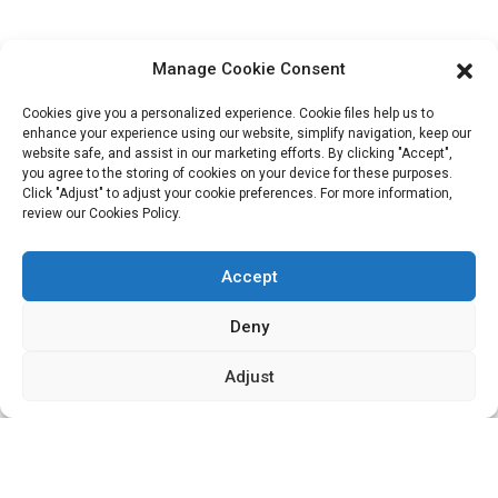
Visite de l'usine
À propos de nous
Manage Cookie Consent
Informations De Contact
Cookies give you a personalized experience. Cookie files help us to
enhance your experience using our website, simplify navigation, keep our
Bloc B-29, Parc d'innovation VanYang Crowd, n° 1, rue
website safe, and assist in our marketing efforts. By clicking "Accept",
ShuangYang, ville de YangQiao, district de BoLuo, ville de
you agree to the storing of cookies on your device for these purposes.
HuiZhou, 516157, Chine
Click "Adjust" to adjust your cookie preferences. For more information,
review our Cookies Policy.
fannie@hzdlpack.com
+86 13410678885
Accept
Bulletins D'information
Deny
Saisissez votre adresse e-mail et nous vous enverrons les dernières
Adjust
informations sur nos offres.
Contactez-Nous