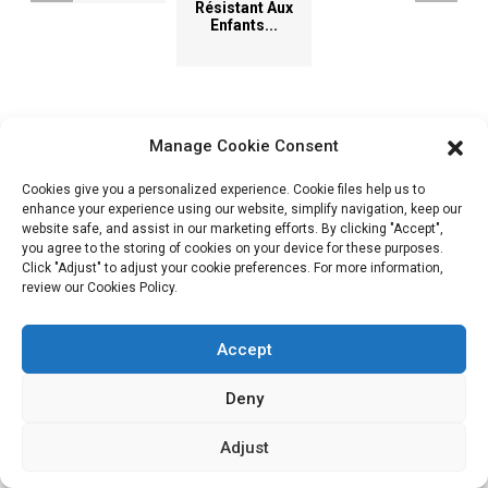
Résistant Aux
Enfants...
Manage Cookie Consent
Cookies give you a personalized experience. Cookie files help us to
Actualités et blog
enhance your experience using our website, simplify navigation, keep our
website safe, and assist in our marketing efforts. By clicking "Accept",
you agree to the storing of cookies on your device for these purposes.
Click "Adjust" to adjust your cookie preferences. For more information,
review our Cookies Policy.
Comment réduire les délais de production des
emballages
Accept
Juin
2026
Deny
Ce guide présente six stratégies pratiques qui vous aideront à
réduire les délais de production, de la planification de la
Adjust
production et de la gestion des illustrations au contrôle des
stocks et à la coordination des fournisseurs.