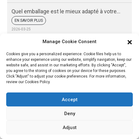
Quel emballage est le mieux adapté à votre
marque de bœuf séché ?
EN SAVOIR PLUS
2026-03-25
Avez-vous remarqué que certaines viandes séchées
Manage Cookie Consent
restent fraîches et savoureuses, tandis que d'autres
perdent leur saveur ou sèchent rapidement ? La
Cookies give you a personalized experience. Cookie files help us to
différence réside souvent dans l'emballage. Un bon
enhance your experience using our website, simplify navigation, keep our
emballage…
website safe, and assist in our marketing efforts. By clicking "Accept",
you agree to the storing of cookies on your device for these purposes.
Click "Adjust" to adjust your cookie preferences. For more information,
review our Cookies Policy.
Accept
Deny
Adjust