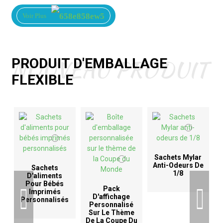
Voir Plus
NOUVEAU PRODUIT
PRODUIT D'EMBALLAGE
FLEXIBLE
Sachets Mylar
Anti-Odeurs De
Sachets
1/8
D'aliments
Pour Bébés
Pack
Imprimés
D'affichage
T
Personnalisés
Personnalisé
Sur Le Thème
De La Coupe Du