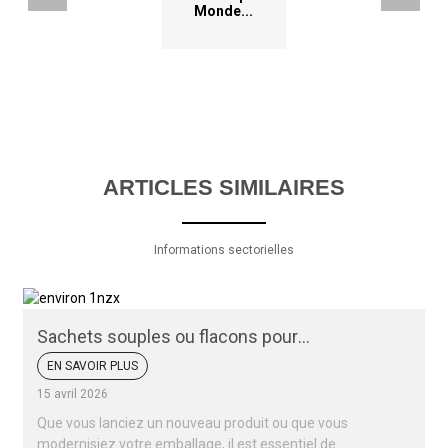
Monde...
ARTICLES SIMILAIRES
Informations sectorielles
Sachets souples ou flacons pour
compléments alimentaires : lequel est le
EN SAVOIR PLUS
meilleur ?
15 avril 2026
Que vous lanciez un nouveau produit ou que vous
modernisiez votre emballage, il est essentiel de