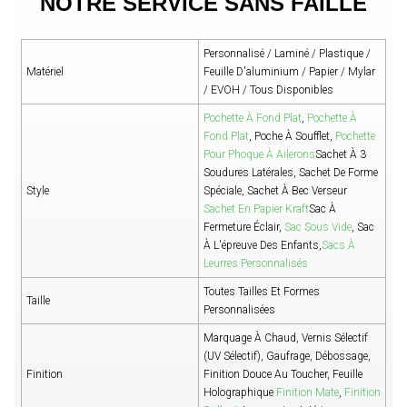
NOTRE SERVICE SANS FAILLE
Personnalisé / Laminé / Plastique /
Matériel
Feuille D'aluminium / Papier / Mylar
/ EVOH / Tous Disponibles
Pochette À Fond Plat
,
Pochette À
Fond Plat
, Poche À Soufflet,
Pochette
Pour Phoque À Ailerons
Sachet À 3
Soudures Latérales, Sachet De Forme
Style
Spéciale, Sachet À Bec Verseur
Sachet En Papier Kraft
Sac À
Fermeture Éclair,
Sac Sous Vide
, Sac
À L'épreuve Des Enfants,
Sacs À
Leurres Personnalisés
Toutes Tailles Et Formes
Taille
Personnalisées
Marquage À Chaud, Vernis Sélectif
(UV Sélectif), Gaufrage, Débossage,
Finition
Finition Douce Au Toucher, Feuille
Holographique
Finition Mate
,
Finition