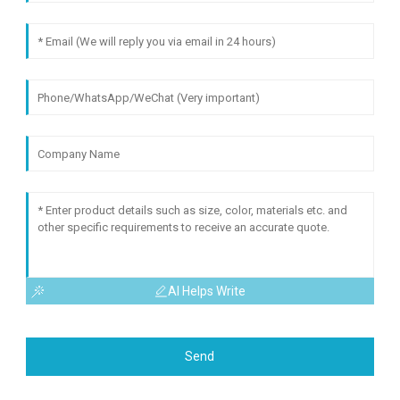
AI Helps Write
Send