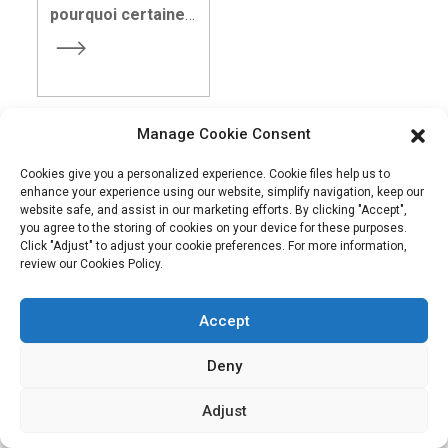
vendeur silencieux
pourquoi certaines
et le reflet de
marques de
l'histoire de votre
snacks sont
marque.
immédiatement
prises d'assaut,
Manage Cookie Consent
tandis que d'autres
restent inaperçues
Cookies give you a personalized experience. Cookie files help us to
en rayon ?
enhance your experience using our website, simplify navigation, keep our
Pour la plupart des
website safe, and assist in our marketing efforts. By clicking "Accept",
you agree to the storing of cookies on your device for these purposes.
marques en pleine
Click "Adjust" to adjust your cookie preferences. For more information,
croissance, la
review our Cookies Policy.
véritable solution ne
réside pas
Accept
uniquement dans la
saveur. Elle est
Deny
intelligente, axée sur
Notre mission est d'être la meilleure entreprise de commerce
la performance et
Adjust
extérieur dans le secteur de l'emballage. Nos valeurs
centrée sur la
marque.
emballage