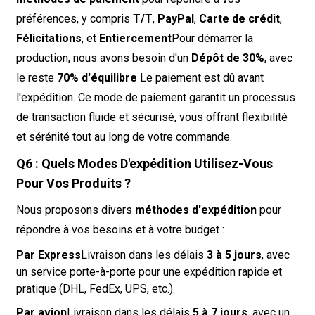
préférences, y compris
T/T
,
PayPal
,
Carte de crédit
,
Félicitations
, et
Entiercement
Pour démarrer la
production, nous avons besoin d'un
Dépôt de 30%
, avec
le reste
70% d'équilibre
Le paiement est dû avant
l'expédition. Ce mode de paiement garantit un processus
de transaction fluide et sécurisé, vous offrant flexibilité
et sérénité tout au long de votre commande.
Q6 : Quels Modes D'expédition Utilisez-Vous
Pour Vos Produits ?
Nous proposons divers
méthodes d'expédition
pour
répondre à vos besoins et à votre budget :
Par Express
Livraison dans les délais
3 à 5 jours
, avec
un service porte-à-porte pour une expédition rapide et
pratique (DHL, FedEx, UPS, etc.).
Par avion
Livraison dans les délais
5 à 7 jours
, avec un