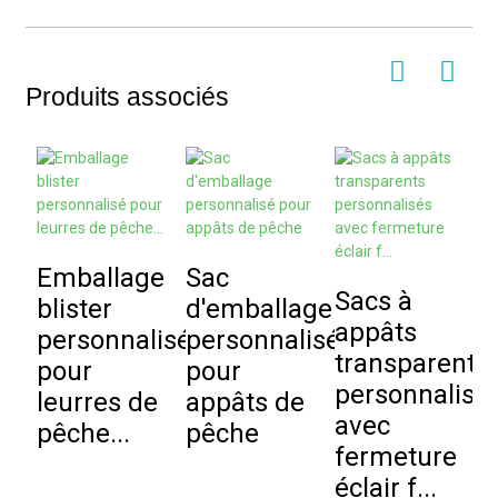
Produits associés
Emballage
Sac
S
Sacs à
blister
d'emballage
v
appâts
personnalisé
personnalisé
p
transparents
pour
pour
i
personnalisé
leurres de
appâts de
s
avec
pêche...
pêche
fermeture
W
éclair f...