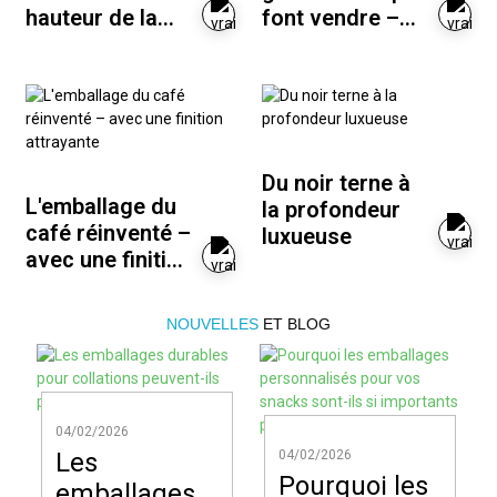
hauteur de la
font vendre –
qualité de la
Sachets de
marque
bonbons
revisités
Du noir terne à
L'emballage du
la profondeur
café réinventé –
luxueuse
avec une finition
attrayante
NOUVELLES
ET BLOG
04/02/2026
Les
04/02/2026
Pourquoi les
emballages