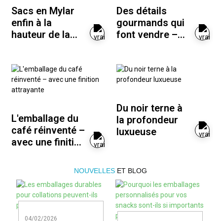
Sacs en Mylar
Des détails
enfin à la
gourmands qui
hauteur de la
font vendre –
qualité de la
Sachets de
marque
bonbons
revisités
Du noir terne à
L'emballage du
la profondeur
café réinventé –
luxueuse
avec une finition
attrayante
NOUVELLES
ET BLOG
04/02/2026