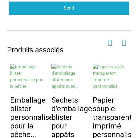
Send
Produits associés
Emballage
Sachets
Papier
P
blister
d'emballage
souple
p
personnalisé
blister
transparent
s
pour la
pour
imprimé
é
pêche...
appâts
personnalisé..
s