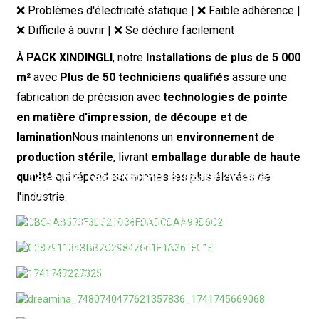
❌ Problèmes d'électricité statique | ❌ Faible adhérence |
❌ Difficile à ouvrir | ❌ Se déchire facilement
À
PACK XINDINGLI
, notre
Installations de plus de 5 000
m²
avec
Plus de 50 techniciens qualifiés
assure une
fabrication de précision avec
technologies de pointe
en matière d'impression, de découpe et de
lamination
Nous maintenons un
environnement de
production stérile
, livrant
emballage durable de haute
Test de résistance à la perforation
Test de résistance à l'étanchéité
qualité
qui répond aux normes les plus élevées de
Teste la capacité du matériau à résister aux
l'industrie.
Mesure l'intégrité du thermoscellage pour prévenir
perforations par des objets pointus.
les fuites et assurer une protection optimale du
Essai de résistance à la traction
produit.
Apprendre encore plus
Mesure la capacité de charge pour confirmer la
Test de pression d'éclatement
Analyse des solvants résiduels
résistance à l'étirement et à la déchirure.
Apprendre encore plus
S'assurer que l'emballage résiste à la force sans se
Réalisée par chromatographie en phase gazeuse
rompre.
Apprendre encore plus
pour détecter et quantifier les substances
organiques.
Apprendre encore plus