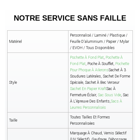
NOTRE SERVICE SANS FAILLE
Personnalisé / Laminé / Plastique /
Matériel
Feuille D'aluminium / Papier / Mylar
/ EVOH / Tous Disponibles
Pochette À Fond Plat
,
Pochette À
Fond Plat
, Poche À Soufflet,
Pochette
Pour Phoque À Ailerons
Sachet À 3
Soudures Latérales, Sachet De Forme
Style
Spéciale, Sachet À Bec Verseur
Sachet En Papier Kraft
Sac À
Fermeture Éclair,
Sac Sous Vide
, Sac
À L'épreuve Des Enfants,
Sacs À
Leurres Personnalisés
Toutes Tailles Et Formes
Taille
Personnalisées
Marquage À Chaud, Vernis Sélectif
(UV Sélectif), Gaufrage, Débossage,