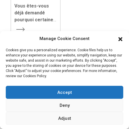
première
personnalisés
Vous êtes-vous
impression, votre
pour snacks
déjà demandé
vendeur silencieux
pourquoi certaines
et le reflet de
marques de
l'histoire de votre
snacks sont
Manage Cookie Consent
marque.
immédiatement
prises d'assaut,
Cookies give you a personalized experience. Cookie files help us to
tandis que d'autres
enhance your experience using our website, simplify navigation, keep our
website safe, and assist in our marketing efforts. By clicking "Accept",
restent inaperçues
you agree to the storing of cookies on your device for these purposes.
en rayon ?
Click "Adjust" to adjust your cookie preferences. For more information,
Pour la plupart des
review our Cookies Policy.
marques en pleine
croissance, la
Accept
véritable solution ne
réside pas
Deny
uniquement dans la
saveur. Elle est
Adjust
intelligente, axée sur
Notre mission est d'être la meilleure entreprise de commerce