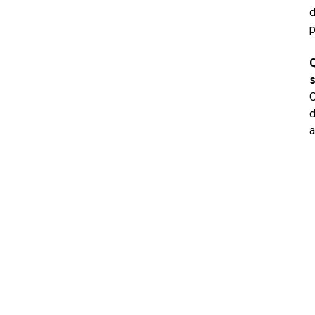
d
p
Q
s
O
d
a