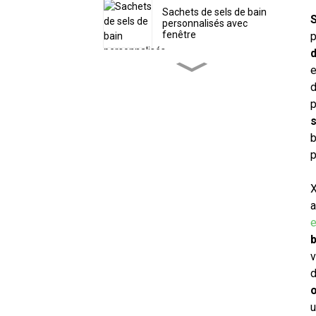
Sachets de sels de bain
S
personnalisés avec
fenêtre
p
d
e
Sachet d'emballage
écologique personnalisé
d
pour poudre de protéines
p
s
Sacs à vers plastifiés
b
personnalisés avec trou
p
X
Sac personnalisé en
forme de bonbons de Noël
a
avec fermeture éclair
e
b
Sachets de thé
refermables avec
v
marquage à chaud
d
personnalisé
œ
u