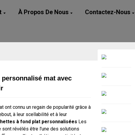
t
À Propos De Nous
Contactez-Nous
t personnalisé mat avec
Loading...
Loading...
ir
at ont connu un regain de popularité grâce à
bout, à leur scellabilité et à leur
hettes à fond plat personnalisées
Les
 sont révélés être l'une des solutions