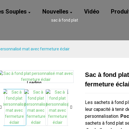
es Souples
Nouvelles
Vidéo
Produi
sac à fond plat
personnalisé mat avec fermeture éclair
Sac à fond pla
Loading...
Loading...
Loading...
Loading...
fermeture écla
Les sachets à fond pl
leur capacité à tenir de
personnalisation.
Poc
sachets à fond plat se