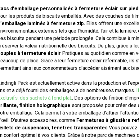
acs d'emballage personnalisés à fermeture éclair sur pied
our les produits de biscuits emballés. Avec des couches de films
'emballage laminés à fermeture zip.
Elles offrent une excelle
nvironnementaux externes tels que l'humidité, l'air et la lumière, g
es biscuits pendant une période prolongée. Cela contribue à mini
réserver la valeur nutritionnelle des biscuits. De plus, grâce à l
ouples à fermeture éclair
Pratiques au quotidien comme en v
eaucoup de place. Grâce à leur fermeture éclair refermable, ils s
ermettant ainsi aux consommateurs d'accéder aisément aux biscu
indingli Pack est actuellement active dans la production et l'ex
ns et a déjà fourni des emballages à de nombreuses marques.
I
xclusifs, des sachets à fond plat.
. Des options de finition d'imp
rillante, finition holographique
sont proposés pour créer des ef
otre emballage. Cela permet à votre emballage d'attirer l'attenti
'œil. D'autres accessoires, comme
Fermetures à glissière re
illets de suspension, fenêtres transparentes
Vous pouvez ch
n confort optimal à vos clients. Grâce à notre parc de machines 