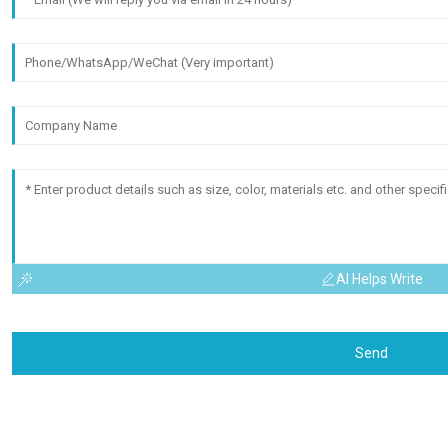
AI Helps Write
Send