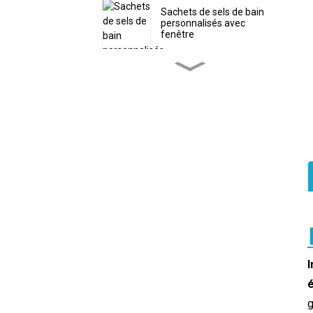
Sachets de sels de bain
personnalisés avec
fenêtre
Sachet d'emballage
écologique personnalisé
pour poudre de protéines
Sacs à vers plastifiés
personnalisés avec trou
Sac personnalisé en
forme de bonbons de Noël
avec fermeture éclair
Sachets de thé
refermables avec
marquage à chaud
personnalisé
é
g