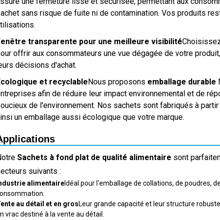
ssure une fermeture lisse et sécurisée, permettant aux consomm
achet sans risque de fuite ni de contamination. Vos produits res
tilisations.
enêtre transparente pour une meilleure visibilité
Choisissez
our offrir aux consommateurs une vue dégagée de votre produit, c
eurs décisions d'achat.
cologique et recyclable
Nous proposons
emballage durable
N
ntreprises afin de réduire leur impact environnemental et de r
oucieux de l'environnement. Nos sachets sont fabriqués à partir
insi un emballage aussi écologique que votre marque.
Applications
Notre
Sachets à fond plat de qualité alimentaire
sont parfaite
ecteurs suivants :
ndustrie alimentaire
Idéal pour l'emballage de collations, de poudres, d
onsommation.
ente au détail et en gros
Leur grande capacité et leur structure robust
n vrac destiné à la vente au détail.