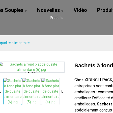
es Souples
Nouvelles
Vidéo
Produi
Produits
qualité alimentaire
Sachets à fond 
Loading...
Loading...
Loading...
Loading...
Chez XIDINGLI PACK, 
entreprises sont conf
emballages : comment 
améliorer l'efficacité
emballages.
Sachets 
spécialement conçus 