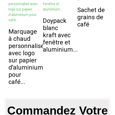
Sachet de
S
grains de
Doypack
f
café
blanc
Marquage
kraft avec
à chaud
fenêtre et
m
personnalisé
aluminium...
avec logo
sur papier
d'aluminium
pour
café...
Commandez Votre