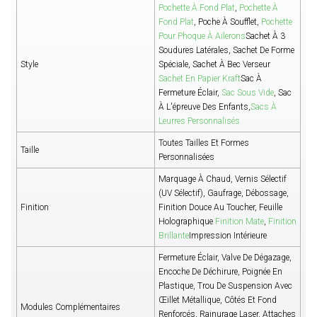
Pochette À Fond Plat
,
Pochette À
Fond Plat
, Poche À Soufflet,
Pochette
Pour Phoque À Ailerons
Sachet À 3
Soudures Latérales, Sachet De Forme
Style
Spéciale, Sachet À Bec Verseur
Sachet En Papier Kraft
Sac À
Fermeture Éclair,
Sac Sous Vide
, Sac
À L'épreuve Des Enfants,
Sacs À
Leurres Personnalisés
Toutes Tailles Et Formes
Taille
Personnalisées
Marquage À Chaud, Vernis Sélectif
(UV Sélectif), Gaufrage, Débossage,
Finition
Finition Douce Au Toucher, Feuille
Holographique
Finition Mate
,
Finition
Brillante
Impression Intérieure
Fermeture Éclair, Valve De Dégazage,
Encoche De Déchirure, Poignée En
Plastique, Trou De Suspension Avec
Œillet Métallique, Côtés Et Fond
Modules Complémentaires
Renforcés, Rainurage Laser, Attaches