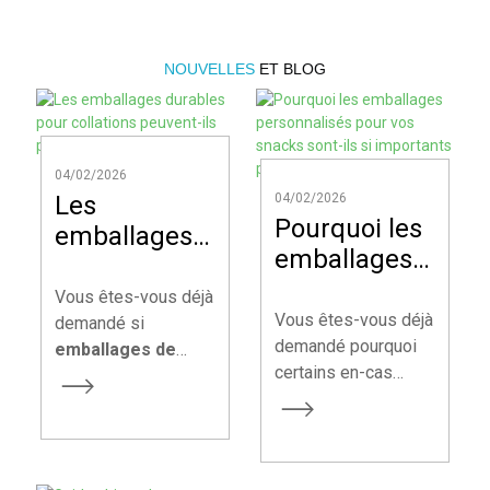
NOUVELLES
ET BLOG
04/02/2026
Les
04/02/2026
Pourquoi les
emballages
emballages
durables
personnalisés
pour
Vous êtes-vous déjà
pour vos
Vous êtes-vous déjà
collations
demandé si
snacks sont-
demandé pourquoi
emballages de
peuvent-ils
certains en-cas
collations durables
ils si
protéger vos
attirent
peuvent
importants
produits ?
immédiatement
véritablement
pour votre
votre attention en
protéger votre
marque ?
rayon, tandis que
produit aussi bien