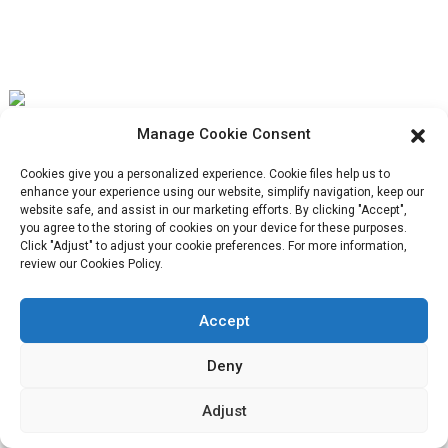
marques en pleine
croissance, la
véritable solution ne
réside pas
uniquement dans la
saveur. Elle est
Manage Cookie Consent
intelligente, axée sur
Notre mission est d'être la meilleure entreprise de commerce
la performance et
Cookies give you a personalized experience. Cookie files help us to
extérieur dans le secteur de l'emballage. Nos valeurs
centrée sur la
enhance your experience using our website, simplify navigation, keep our
website safe, and assist in our marketing efforts. By clicking "Accept",
marque.
emballage
d'entreprise sont la proactivité, l'unité et l'entraide, ainsi que la
you agree to the storing of cookies on your device for these purposes.
de collations
.
Click "Adjust" to adjust your cookie preferences. For more information,
responsabilité dans la mise en œuvre de la lutte pour le progrès.
review our Cookies Policy.
Accept
Service Client
Deny
Adjust
Contactez-nous
Produits