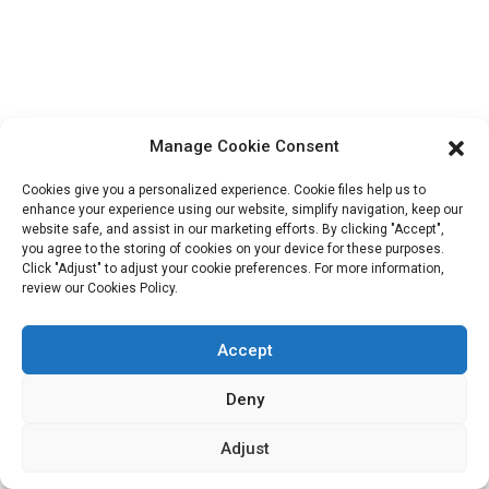
Bloc B-29, Parc d'innovation VanYang Crowd, n° 1, rue
ShuangYang, ville de YangQiao, district de BoLuo, ville de
HuiZhou, 516157, Chine
fannie@hzdlpack.com
Manage Cookie Consent
+86 13410678885
Cookies give you a personalized experience. Cookie files help us to
Bulletins D'information
enhance your experience using our website, simplify navigation, keep our
website safe, and assist in our marketing efforts. By clicking "Accept",
you agree to the storing of cookies on your device for these purposes.
Saisissez votre adresse e-mail et nous vous enverrons les dernières
Click "Adjust" to adjust your cookie preferences. For more information,
informations sur nos offres.
review our Cookies Policy.
Accept
Contactez-Nous
Deny
Adjust
Copyright © 2023 HUIZHOU XIDINGLI PACK CO., LTD. Tous