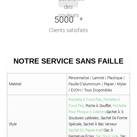
5000
+
Clients satisfaits
NOTRE SERVICE SANS FAILLE
Personnalisé / Laminé / Plastique /
Matériel
Feuille D'aluminium / Papier / Mylar
/ EVOH / Tous Disponibles
Pochette À Fond Plat
,
Pochette À
Fond Plat
, Poche À Soufflet,
Pochette
Pour Phoque À Ailerons
Sachet À 3
Soudures Latérales, Sachet De Forme
Style
Spéciale, Sachet À Bec Verseur
Sachet En Papier Kraft
Sac À
Fermeture Éclair,
Sac Sous Vide
, Sac