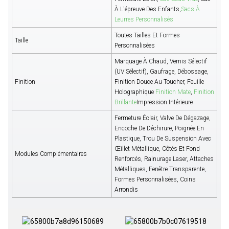
À L'épreuve Des Enfants,
Sacs À
Leurres Personnalisés
Toutes Tailles Et Formes
Taille
Personnalisées
Marquage À Chaud, Vernis Sélectif
(UV Sélectif), Gaufrage, Débossage,
Finition
Finition Douce Au Toucher, Feuille
Holographique
Finition Mate
,
Finition
Brillante
Impression Intérieure
Fermeture Éclair, Valve De Dégazage,
Encoche De Déchirure, Poignée En
Plastique, Trou De Suspension Avec
Œillet Métallique, Côtés Et Fond
Modules Complémentaires
Renforcés, Rainurage Laser, Attaches
Métalliques, Fenêtre Transparente,
Formes Personnalisées, Coins
Arrondis