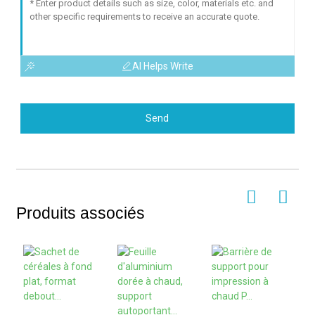
AI Helps Write
Send
Produits associés
S