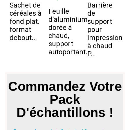
Sachet de
Barrière
M
Feuille
céréales à
de
c
d'aluminium
fond plat,
support
q
dorée à
format
pour
a
chaud,
debout...
impression
support
à chaud
autoportant...
P...
Commandez Votre
Pack
D'échantillons !