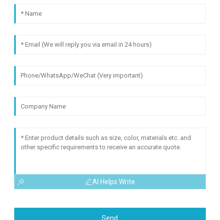
AI Helps Write
Send