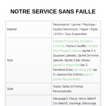
NOTRE SERVICE SANS FAILLE
Personnalisé / Laminé / Plastique /
Matériel
Feuille D'aluminium / Papier / Mylar
/ EVOH / Tous Disponibles
Pochette À Fond Plat
,
Pochette À
Fond Plat
, Poche À Soufflet,
Pochette
Pour Phoque À Ailerons
Sachet À 3
Soudures Latérales, Sachet De Forme
Style
Spéciale, Sachet À Bec Verseur
Sachet En Papier Kraft
Sac À
Fermeture Éclair,
Sac Sous Vide
, Sac
À L'épreuve Des Enfants,
Sacs À
Leurres Personnalisés
Toutes Tailles Et Formes
Taille
Personnalisées
Marquage À Chaud, Vernis Sélectif
(UV Sélectif), Gaufrage, Débossage,