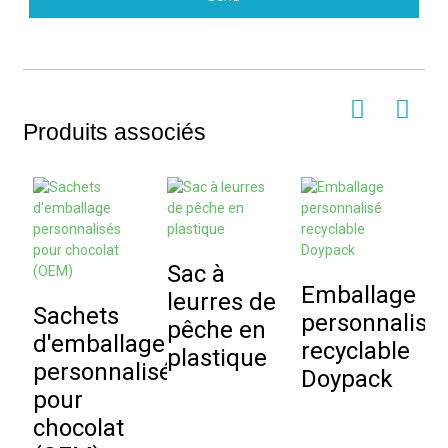
Produits associés
Sac à
Emballage
S
leurres de
Sachets
personnalisé
b
pêche en
d'emballage
recyclable
s
plastique
personnalisés
Doypack
pour
p
chocolat
a