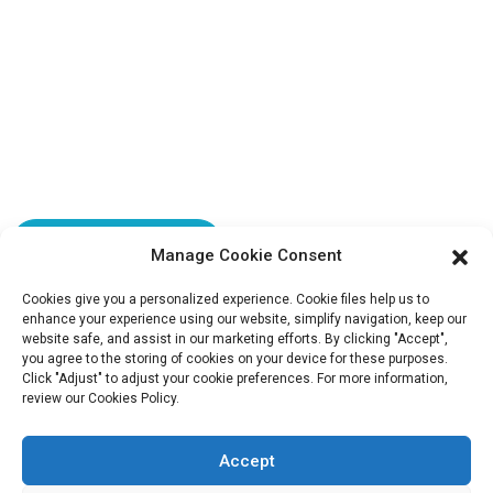
fannie@hzdlpack.com
+86 13410678885
Bulletins D'information
Saisissez votre adresse e-mail et nous vous enverrons les dernières
informations sur nos offres.
Contactez-Nous
Manage Cookie Consent
Cookies give you a personalized experience. Cookie files help us to
enhance your experience using our website, simplify navigation, keep our
website safe, and assist in our marketing efforts. By clicking "Accept",
Copyright © 2023 HUIZHOU XIDINGLI PACK CO., LTD. Tous
you agree to the storing of cookies on your device for these purposes.
Click "Adjust" to adjust your cookie preferences. For more information,
droits réservés.
review our Cookies Policy.
Plan du site
BLOG DE PREMIER PLAN
Accept