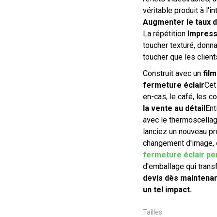
véritable produit à l'i
Augmenter le taux d
La répétition
Impress
toucher texturé, donn
toucher que les client
Construit avec un
fil
fermeture éclair
Cet
en-cas, le café, les 
la vente au détail
Ent
avec le thermoscellag
lanciez un nouveau pr
changement d'image,
fermeture éclair pe
d'emballage qui transf
devis dès maintenan
un tel impact.
Tailles