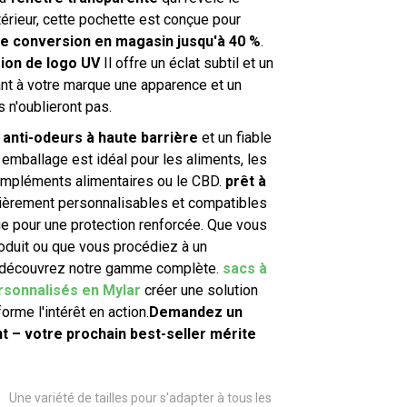
ntérieur, cette pochette est conçue pour
e conversion en magasin jusqu'à 40 %
.
ion de logo UV
Il offre un éclat subtil et un
ant à votre marque une apparence et un
s n'oublieront pas.
m anti-odeurs à haute barrière
et un fiable
 emballage est idéal pour les aliments, les
compléments alimentaires ou le CBD.
prêt à
ièrement personnalisables et compatibles
e pour une protection renforcée. Que vous
oduit ou que vous procédiez à un
 découvrez notre gamme complète.
sacs à
rsonnalisés en Mylar
créer une solution
orme l'intérêt en action.
Demandez un
t – votre prochain best-seller mérite
Une variété de tailles pour s'adapter à tous les