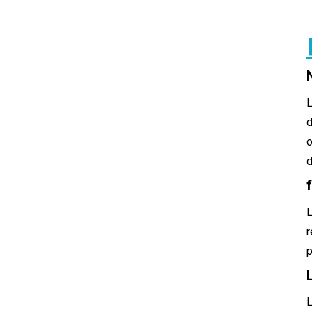
L
d
o
d
L
r
p
L