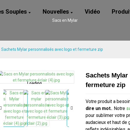
es Souples
Nouvelles
Vidéo
Produi
Sacs en Mylar
Sachets Mylar personnalisés avec logo et fermeture zip
Sachets Mylar 
Loading...
Loading...
Loading...
Loading...
fermeture zip
Votre produit a besoi
dire un mot.
. Notre
s
pour sublimer votre p
audacieux et haut de
reflets indésirables, 