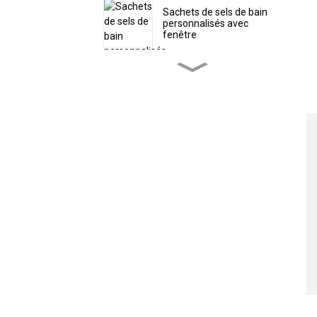
Sachets de sels de bain
personnalisés avec
fenêtre
Sachet d'emballage
écologique personnalisé
pour poudre de protéines
Sacs à vers plastifiés
personnalisés avec trou
Sac personnalisé en
forme de bonbons de Noël
avec fermeture éclair
Sachets de thé
refermables avec
marquage à chaud
personnalisé