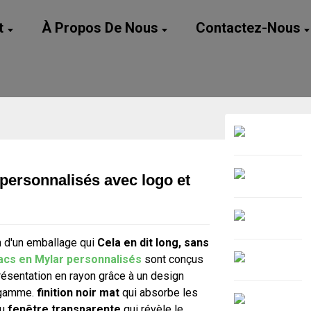
t
À Propos De Nous
Contactez-Nous
personnalisés avec logo et
Loading...
Loading...
n d'un emballage qui
Cela en dit long, sans
acs en Mylar personnalisés
sont conçus
résentation en rayon grâce à un design
 gamme.
finition noir mat
qui absorbe les
au
fenêtre transparente
qui révèle le