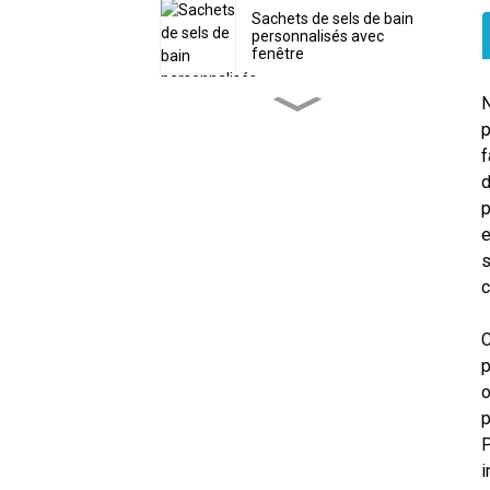
Sachets de sels de bain
personnalisés avec
fenêtre
N
Sachet d'emballage
écologique personnalisé
p
pour poudre de protéines
f
d
p
Sacs à vers plastifiés
personnalisés avec trou
e
s
c
Sac personnalisé en
forme de bonbons de Noël
avec fermeture éclair
C
p
Sachets de thé
o
refermables avec
marquage à chaud
p
personnalisé
P
i