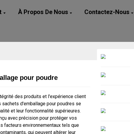
t
À Propos De Nous
Contactez-Nous
allage pour poudre
Loading...
Loading...
égrité des produits et l'expérience client
os sachets d'emballage pour poudres se
alité et leur fonctionnalité supérieures.
nçu avec précision pour protéger vos
es facteurs environnementaux tels que
s contaminants, qui peuvent altérer leur