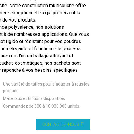
cacité. Notre construction multicouche offre
rière exceptionnelles qui préservent la
r de vos produits.
nde polyvalence, nos solutions
nt à de nombreuses applications. Que vous
et rigide et résistant pour vos poudres
tion élégante et fonctionnelle pour vos
res ou d'un emballage attrayant et
poudres cosmétiques, nos sachets sont
r répondre à vos besoins spécifiques.
Une variété de tailles pour s'adapter à tous les
produits
Matériaux et finitions disponibles
Commandez de 500 à 10 000 000 unités.
CONTACTEZ-NOUS