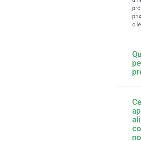
pro
pri
cli
Qu
pe
pr
Ce
ap
al
co
n