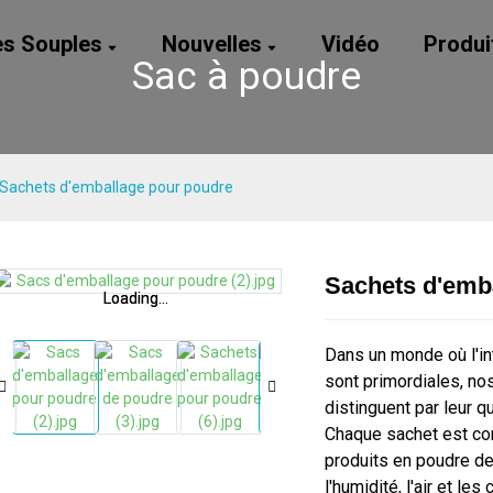
es Souples
Nouvelles
Vidéo
Produi
Sac à poudre
Sachets d'emballage pour poudre
Sachets d'emb
Loading...
Loading...
Loading...
Loading...
Dans un monde où l'int
sont primordiales, n
distinguent par leur qu
Chaque sachet est co
produits en poudre d
l'humidité, l'air et le