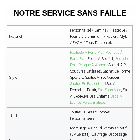
NOTRE SERVICE SANS FAILLE
Personnalisé / Laminé / Plastique /
Matériel
Feuille D'aluminium / Papier / Mylar
/ EVOH / Tous Disponibles
Pochette À Fond Plat
,
Pochette À
Fond Plat
, Poche À Soufflet,
Pochette
Pour Phoque À Ailerons
Sachet À 3
Soudures Latérales, Sachet De Forme
Style
Spéciale, Sachet À Bec Verseur
Sachet En Papier Kraft
Sac À
Fermeture Éclair,
Sac Sous Vide
, Sac
À L'épreuve Des Enfants,
Sacs À
Leurres Personnalisés
Toutes Tailles Et Formes
Taille
Personnalisées
Marquage À Chaud, Vernis Sélectif
(UV Sélectif), Gaufrage, Débossage,