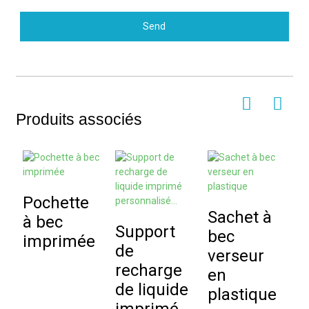
Send
Produits associés
Pochette
Sachet à
S
à bec
Support
bec
b
imprimée
de
verseur
v
recharge
en
i
de liquide
plastique
p