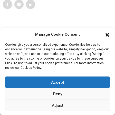
Service Client
Contactez-nous
Manage Cookie Consent
Produits
Cookies give you a personalized experience. Cookie files help us to
Visite de l'usine
enhance your experience using our website, simplify navigation, keep our
website safe, and assist in our marketing efforts. By clicking "Accept",
À propos de nous
you agree to the storing of cookies on your device for these purposes.
Click "Adjust" to adjust your cookie preferences. For more information,
review our Cookies Policy.
Informations De Contact
Bloc B-29, Parc d'innovation VanYang Crowd, n° 1, rue
Accept
ShuangYang, ville de YangQiao, district de BoLuo, ville de
HuiZhou, 516157, Chine
Deny
fannie@hzdlpack.com
Adjust
+86 13410678885