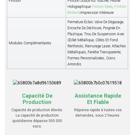
Finition
Finition Douce Au Toucher, Feuille
Holographique
Finition Mate
,
Finition
Brillante
Impression Intérieure
Fermeture Éclair, Valve De Dégazage,
Encoche De Déchirure, Poignée En
Plastique, Trou De Suspension Avec
Œillet Métallique, Côtés Et Fond
Modules Complémentaires
Renforcés, Rainurage Laser, Attaches
Métalliques, Fenêtre Transparente,
Formes Personnalisées, Coins
Arrondis
Capacité De
Assistance Rapide
Production
Et Fiable
Capacité de production élevée.
Réponse rapide à toutes vos
La capacité de production
demandes, sous 2 heures.
quotidienne dépasse 500 000
sacs.