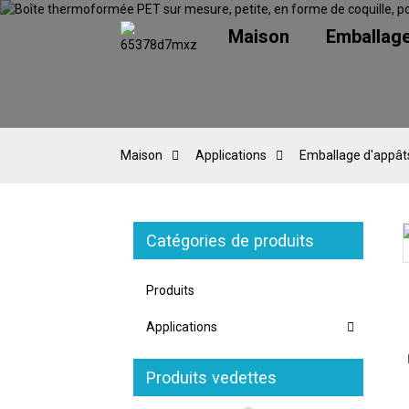
Maison
Emballag
Maison
Applications
Emballage d'appâts
Catégories de produits
oading...
oading...
Loading...
Loading...
Produits
Applications
Produits vedettes