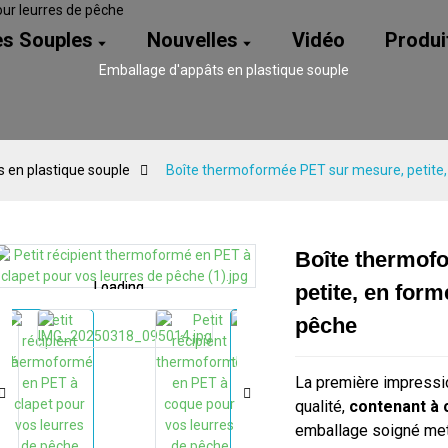
es Souples
Nouvelles
Vidéo
Produi
Emballage d'appâts en plastique souple
 en plastique souple
Boîte thermoformée PET sur mesure, petite, 
Boîte thermof
Loading...
Loading...
Loading...
Loading...
petite, en form
pêche
La première impressio
qualité,
contenant à 
emballage soigné met