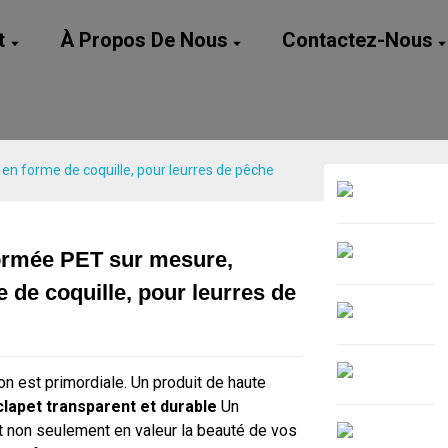
t
À Propos De Nous
Contactez-Nous
en forme de coquille, pour leurres de pêche
ormée PET sur mesure,
Loading...
Loading...
e de coquille, pour leurres de
n est primordiale. Un produit de haute
clapet transparent et durable
Un
 non seulement en valeur la beauté de vos