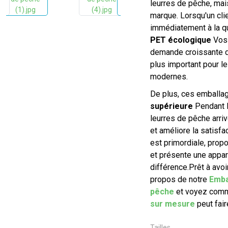
leurres de pêche, mai
marque. Lorsqu'un clie
immédiatement à la qua
PET écologique
Vos 
demande croissante de
plus important pour l
modernes.
De plus, ces emballag
supérieure
Pendant l
leurres de pêche arrive
et améliore la satisfa
est primordiale, propo
et présente une appar
différence.
Prêt à avoi
propos de notre
Emba
pêche
et voyez comm
sur mesure
peut fair
Tailles