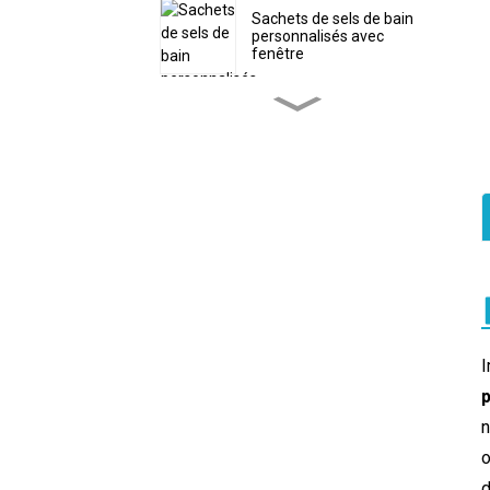
Sachets de sels de bain
personnalisés avec
fenêtre
Sachet d'emballage
écologique personnalisé
pour poudre de protéines
Sacs à vers plastifiés
personnalisés avec trou
Sac personnalisé en
forme de bonbons de Noël
avec fermeture éclair
I
Sachets de thé
refermables avec
marquage à chaud
personnalisé
o
d