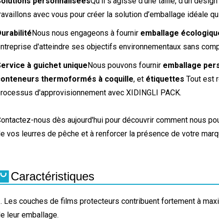
Solutions personnalisées
Qu’il s’agisse d’une taille, d’un desig
ravaillons avec vous pour créer la solution d’emballage idéale 
urabilité
Nous nous engageons à fournir
emballage écologiqu
ntreprise d'atteindre ses objectifs environnementaux sans compr
ervice à guichet unique
Nous pouvons fournir
emballage pers
conteneurs thermoformés à coquille
, et
étiquettes
Tout est 
rocessus d'approvisionnement avec XIDINGLI PACK.
ontactez-nous dès aujourd'hui pour découvrir comment nous pou
e vos leurres de pêche et à renforcer la présence de votre marq
Caractéristiques
. Les couches de films protecteurs contribuent fortement à maximi
e leur emballage.