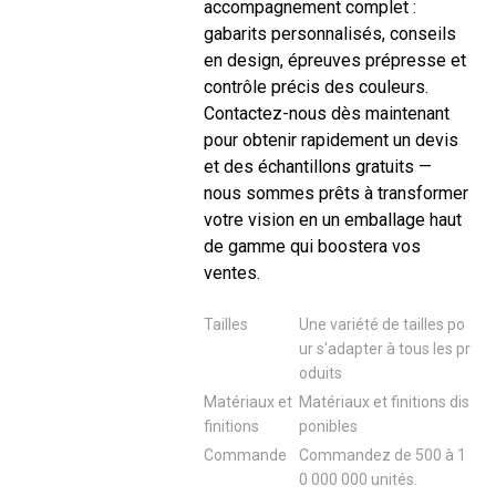
accompagnement complet :
gabarits personnalisés, conseils
en design, épreuves prépresse et
contrôle précis des couleurs.
Contactez-nous dès maintenant
pour obtenir rapidement un devis
et des échantillons gratuits —
nous sommes prêts à transformer
votre vision en un emballage haut
de gamme qui boostera vos
ventes.
Tailles
Une variété de tailles po
ur s'adapter à tous les pr
oduits
Matériaux et
Matériaux et finitions dis
finitions
ponibles
Commande
Commandez de 500 à 1
0 000 000 unités.