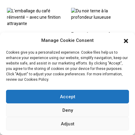
marque
bonbons
revisités
Du noir terne à
L'emballage du
Manage Cookie Consent
la profondeur
café réinventé –
luxueuse
Cookies give you a personalized experience. Cookie files help us to
avec une finition
enhance your experience using our website, simplify navigation, keep our
attrayante
website safe, and assist in our marketing efforts. By clicking "Accept",
you agree to the storing of cookies on your device for these purposes.
NOUVELLES
ET BLOG
Click "Adjust" to adjust your cookie preferences. For more information,
review our Cookies Policy.
Accept
04/02/2026
Les
04/02/2026
Deny
Pourquoi les
emballages
Adjust
emballages
durables
personnalisés