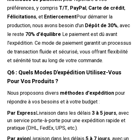
préférences, y compris
T/T
,
PayPal
,
Carte de crédit
,
Félicitations
, et
Entiercement
Pour démarrer la
production, nous avons besoin d'un
Dépôt de 30%
, avec
le reste
70% d'équilibre
Le paiement est dû avant
l'expédition. Ce mode de paiement garantit un processus
de transaction fluide et sécurisé, vous offrant flexibilité
et sérénité tout au long de votre commande.
Q6 : Quels Modes D'expédition Utilisez-Vous
Pour Vos Produits ?
Nous proposons divers
méthodes d'expédition
pour
répondre à vos besoins et à votre budget :
Par Express
Livraison dans les délais
3 à 5 jours
, avec
un service porte-à-porte pour une expédition rapide et
pratique (DHL, FedEx, UPS, etc.).
Par avion
Livraison dans les délais
5 à 7 jours
, avec un