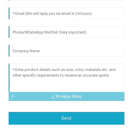
AI Helps Write
Send