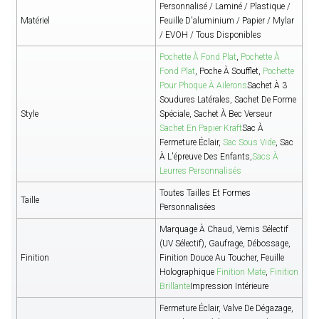
Personnalisé / Laminé / Plastique /
Matériel
Feuille D'aluminium / Papier / Mylar
/ EVOH / Tous Disponibles
Pochette À Fond Plat
,
Pochette À
Fond Plat
, Poche À Soufflet,
Pochette
Pour Phoque À Ailerons
Sachet À 3
Soudures Latérales, Sachet De Forme
Style
Spéciale, Sachet À Bec Verseur
Sachet En Papier Kraft
Sac À
Fermeture Éclair,
Sac Sous Vide
, Sac
À L'épreuve Des Enfants,
Sacs À
Leurres Personnalisés
Toutes Tailles Et Formes
Taille
Personnalisées
Marquage À Chaud, Vernis Sélectif
(UV Sélectif), Gaufrage, Débossage,
Finition
Finition Douce Au Toucher, Feuille
Holographique
Finition Mate
,
Finition
Brillante
Impression Intérieure
Fermeture Éclair, Valve De Dégazage,