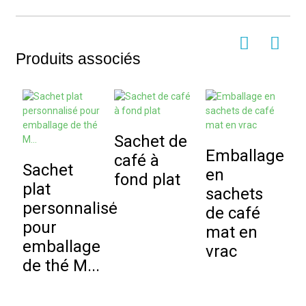
Produits associés
Sachet de
Emballage
café à
Sachet
E
en
fond plat
plat
p
sachets
personnalisé
p
de café
pour
c
mat en
emballage
C
vrac
de thé M...