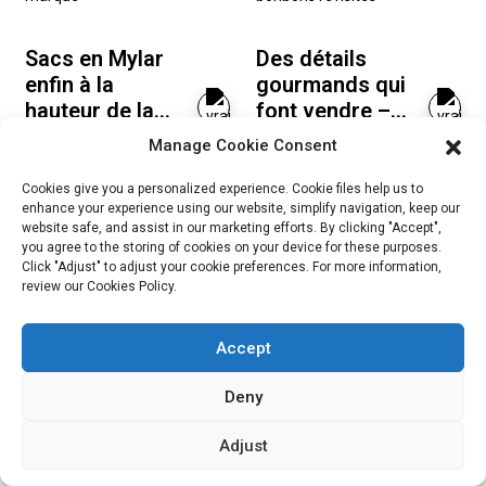
Sacs en Mylar
Des détails
enfin à la
gourmands qui
hauteur de la
font vendre –
qualité de la
Sachets de
Manage Cookie Consent
marque
bonbons
revisités
Cookies give you a personalized experience. Cookie files help us to
enhance your experience using our website, simplify navigation, keep our
website safe, and assist in our marketing efforts. By clicking "Accept",
you agree to the storing of cookies on your device for these purposes.
Click "Adjust" to adjust your cookie preferences. For more information,
Du noir terne à
review our Cookies Policy.
L'emballage du
la profondeur
café réinventé –
luxueuse
avec une finition
Accept
attrayante
Deny
NOUVELLES
ET BLOG
Adjust