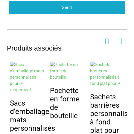
Send
Produits associés
Pochette
Sachets
en forme
Sacs
barrières
s
de
d'emballage
personnalisé
bouteille
mats
à fond
p
personnalisés
plat pour
p