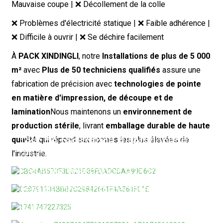
Mauvaise coupe | ❌ Décollement de la colle
❌ Problèmes d'électricité statique | ❌ Faible adhérence |
❌ Difficile à ouvrir | ❌ Se déchire facilement
À
PACK XINDINGLI
, notre
Installations de plus de 5 000
m²
avec
Plus de 50 techniciens qualifiés
assure une
fabrication de précision avec
technologies de pointe
en matière d'impression, de découpe et de
lamination
Nous maintenons un
environnement de
production stérile
, livrant
emballage durable de haute
Test de résistance à la perforation
Test de résistance à l'étanchéité
qualité
qui répond aux normes les plus élevées de
Teste la capacité du matériau à résister aux
l'industrie.
Mesure l'intégrité du thermoscellage pour prévenir
perforations par des objets pointus.
les fuites et assurer une protection optimale du
Essai de résistance à la traction
produit.
Apprendre encore plus
Mesure la capacité de charge pour confirmer la
Test de pression d'éclatement
Analyse des solvants résiduels
résistance à l'étirement et à la déchirure.
Apprendre encore plus
S'assurer que l'emballage résiste à la force sans se
Réalisée par chromatographie en phase gazeuse
rompre.
Apprendre encore plus
pour détecter et quantifier les substances