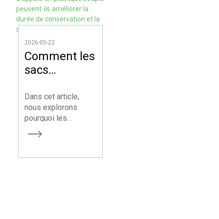
question d'appât en
soi…
L'emballage
fait toute la
différence.
2026-05-22
Comment les
sacs
d'appâts en
plastique
Dans cet article,
nous explorons
souple
pourquoi les
peuvent-ils
emballages en
améliorer la
plastique souple
durée de
révolutionnent
l'industrie des
conservation
leurres de pêche,
et la
comment ils peuvent
satisfaction
prolonger leur durée
de conservation et
des clients ?
améliorer