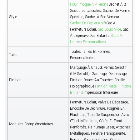
Pour Phoque À Ailerons
Sachet À 3
Soudures Latérales, Sachet De Forme
Style
Spéciale, Sachet À Bec Verseur
Sachet En Papier Kraft
Sac À
Fermeture Éclair,
Sac Sous Vide
, Sac
À L'épreuve Des Enfants,
Sacs À
Leurres Personnalisés
Toutes Tailles Et Formes
Taille
Personnalisées
Marquage À Chaud, Vernis Sélectif
(UV Sélectif), Gaufrage, Débossage,
Finition
Finition Douce Au Toucher, Feuille
Holographique
Finition Mate
,
Finition
Brillante
Impression Intérieure
Fermeture Éclair, Valve De Dégazage,
Encoche De Déchirure, Poignée En
Plastique, Trou De Suspension Avec
Œillet Métallique, Côtés Et Fond
Modules Complémentaires
Renforcés, Rainurage Laser, Attaches
Métalliques, Fenêtre Transparente,
Formes Personnalisées, Coins