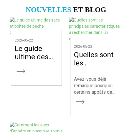
NOUVELLES
ET BLOG
2026-05-22
Le guide
2026-05-22
Quelles sont
ultime des
les
sacs et
principales
boîtes de
caractéristiques
Avez-vous déjà
pêche
remarqué pourquoi
à rechercher
personnalisés
certains appâts de
dans un
pêche se vendent
emballage
comme des petits
d'appâts ?
pains tandis que
d'autres restent
invendus ? Ce n'est
pas seulement une