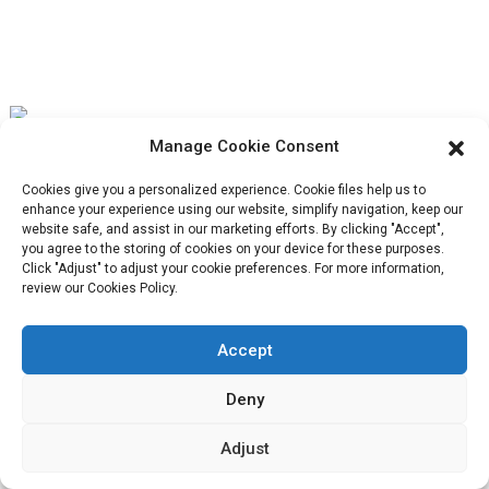
l'expérience
utilisateur.
Manage Cookie Consent
Notre mission est d'être la meilleure entreprise de commerce
Cookies give you a personalized experience. Cookie files help us to
enhance your experience using our website, simplify navigation, keep our
extérieur dans le secteur de l'emballage. Nos valeurs
website safe, and assist in our marketing efforts. By clicking "Accept",
you agree to the storing of cookies on your device for these purposes.
d'entreprise sont la proactivité, l'unité et l'entraide, ainsi que la
Click "Adjust" to adjust your cookie preferences. For more information,
responsabilité dans la mise en œuvre de la lutte pour le progrès.
review our Cookies Policy.
Accept
Service Client
Deny
Adjust
Contactez-nous