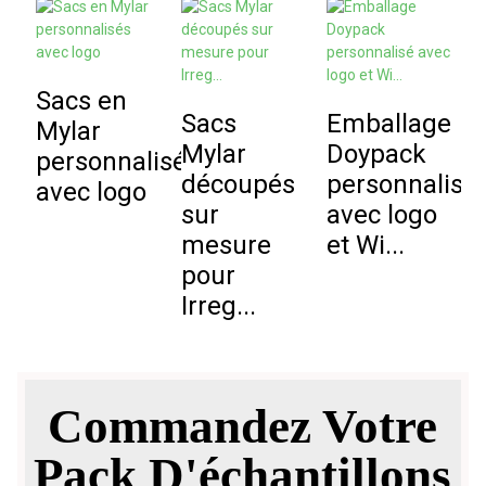
Sacs en
P
Sacs
Emballage
Mylar
Mylar
Doypack
personnalisés
s
découpés
personnalisé
avec logo
sur
avec logo
p
mesure
et Wi...
pour
Irreg...
Commandez Votre
Pack D'échantillons