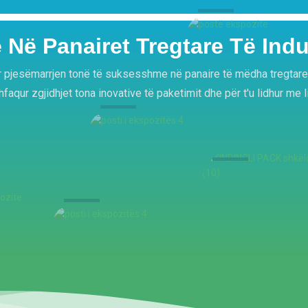
Në Panairet Tregtare Të Indus
pjesëmarrjen tonë të suksesshme në panaire të mëdha tregtare. 
faqur zgjidhjet tona inovative të paketimit dhe për t'u lidhur me l