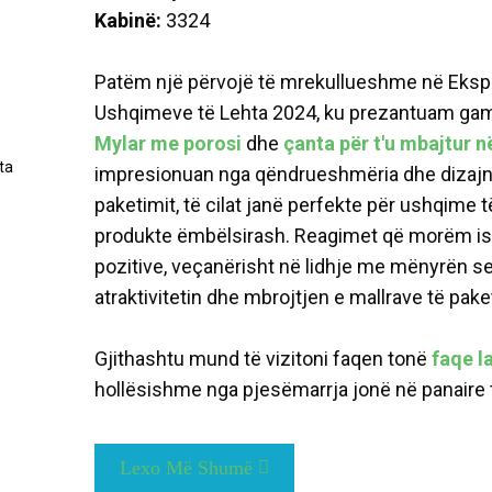
Kabinë:
3324
Patëm një përvojë të mrekullueshme në Eksp
Ushqimeve të Lehta 2024, ku prezantuam gamën
Mylar me porosi
dhe
çanta për t'u mbajtur 
impresionuan nga qëndrueshmëria dhe dizajni 
paketimit, të cilat janë perfekte për ushqime 
produkte ëmbëlsirash. Reagimet që morëm is
pozitive, veçanërisht në lidhje me mënyrën se 
atraktivitetin dhe mbrojtjen e mallrave të pake
Gjithashtu mund të vizitoni faqen tonë
faqe l
hollësishme nga pjesëmarrja jonë në panaire 
Lexo Më Shumë