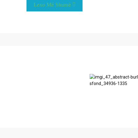
Lexo Më Shumë
jmë pikërisht atë që