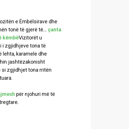
ozitën e Ëmbëlsirave dhe
 tonë të gjerë të...
çanta
në këmbë
Vizitorët u
i zgjidhjeve tona të
të lehta, karamele dhe
hin jashtëzakonisht
si zgjidhjet tona rritën
tuara.
ajmesh
për njohuri më të
tregtare.