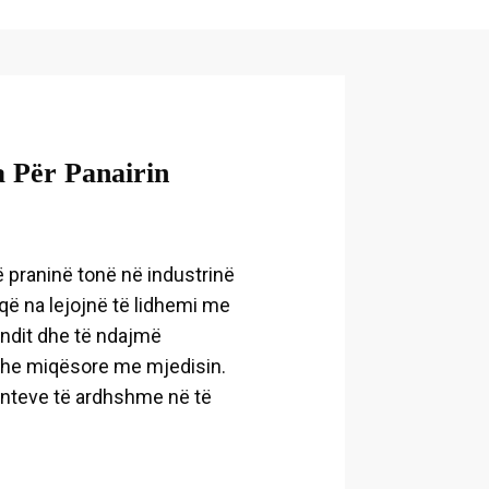
 Për Panairin
 praninë tonë në industrinë
që na lejojnë të lidhemi me
undit dhe të ndajmë
 dhe miqësore me mjedisin.
venteve të ardhshme në të