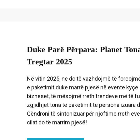
Duke Parë Përpara: Planet Tona
Tregtar 2025
Në vitin 2025, ne do të vazhdojmë të forcojmë
e paketimit duke marrë pjesë në evente kyçe 
bizneset, të mësojmë rreth trendeve më të f
zgjidhjet tona të paketimit të personalizuara
Qëndroni të sintonizuar për njoftime rreth e
cilat do të marrim pjesë!