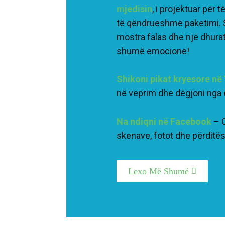
mjedisin
, i projektuar për
të qëndrueshme paketimi. S
mostra falas dhe një dhurat
shumë emocione!
Shikoni pikat kryesore n
në veprim dhe dëgjoni nga e
Na ndiqni në Facebook
– 
skenave, fotot dhe përditës
Lexo Më Shumë