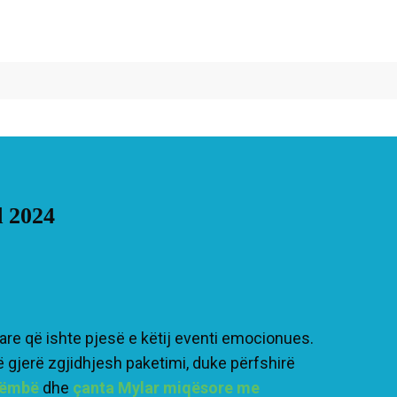
d 2024
re që ishte pjesë e këtij eventi emocionues.
gjerë zgjidhjesh paketimi, duke përfshirë
këmbë
dhe
çanta Mylar miqësore me