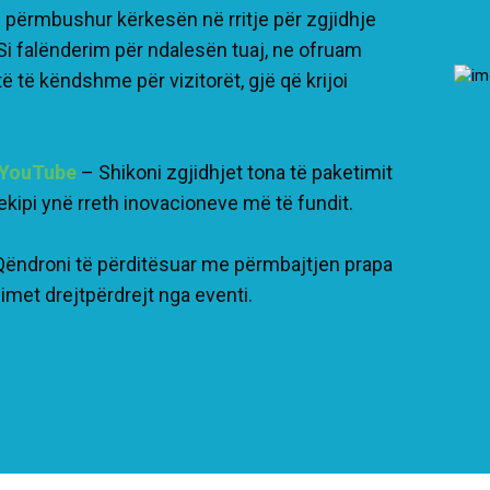
 të përmbushur kërkesën në rritje për zgjidhje
i falënderim për ndalesën tuaj, ne ofruam
ë të këndshme për vizitorët, gjë që krijoi
ë YouTube
– Shikoni zgjidhjet tona të paketimit
kipi ynë rreth inovacioneve më të fundit.
Qëndroni të përditësuar me përmbajtjen prapa
imet drejtpërdrejt nga eventi.