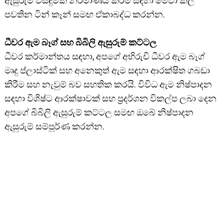
ඇසුරුම් විසඳුමක් නිර්මාණය කිරීම සඳහා මේවා කල්
පවතින ටින් කෑන් සමඟ ඒකාබද්ධ කරන්න.
ධීවර ඇම බෑග් සහ බිබිලි ඇසුරුම් කට්ටල
ධීවර කර්මාන්තය සඳහා, අපගේ අභිරුචි ධීවර ඇම බෑග්
මෘදු ප්ලාස්ටික් සහ අනෙකුත් ඇම සඳහා ආරක්ෂිත ගබඩා
කිරීම සහ නැවුම් බව සහතික කරයි. විවිධ ඇම නිෂ්පාදන
සඳහා විශිෂ්ට ආරක්ෂාවක් සහ ප්‍රදර්ශන විකල්ප ලබා දෙන
අපගේ බිබිලි ඇසුරුම් කට්ටල සමඟ ඔබේ නිෂ්පාදන
ඇසුරුම් සම්පූර්ණ කරන්න.