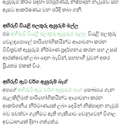
ඇසුරුම් කිරීම සඳහා පරිපූර්ණයි, නිෂ්පාදන නැවුම්ව සහ
ඇසට ආකර්ෂණය වන පරිදි තබා ගනී.
අභිරුචි වියළි පලතුරු ඇසුරුම් මල්ල
එම
අභිරුචි වියළි පලතුරු ඇසුරුම් මල්ල
වියළි පලතුරු
වෙළඳපොලේ පාරිභෝගිකයින්ට ආයාචනා කරන
විචිත්‍රවත් ඇසුරුම් නිර්මාණ ප්‍රදර්ශනය කරන සහ උසස්
ආරක්ෂාවක් ලබා දෙන බැවින්, සහභාගී වූවන් අතර
ප්‍රියතම එකක් විය.
අභිරුචි ඇට වර්ග ඇසුරුම් බෑග්
අපගේ
අභිරුචි ඇට වර්ග ඇසුරුම් බෑග්
සෞඛ්‍යය ගැන
සැලකිලිමත් පාරිභෝගිකයින්ට ආයාචනා කරන
ආකර්ශනීය නිර්මාණයක් ලබා දෙමින් නිෂ්පාදන නැවුම්
බව පවත්වා ගැනීමට ඇති හැකියාව වෙනුවෙන් විශාල
අවධානයක් දිනා ගත්තේය.