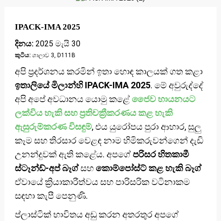
IPACK-IMA 2025
දිනය:
2025 මැයි 30
කුටිය:
ශාලාව 3, D111B
අපි ප්‍රදර්ශනය කරමින් ඉතා හොඳ කාලයක් ගත කළා
ඉතාලියේ මිලාන්හි IPACK-IMA 2025
. මේ අවුරුද්දේ
අපි අපේ අවධානය යොමු කළේ
ජෛව හායනයට
ලක්විය හැකි සහ ප්‍රතිචක්‍රීකරණය කළ හැකි
ඇසුරුම්කරණ විසඳුම්
, එය යුරෝපය පුරා ආහාර, සුලු
කෑම සහ තිරසාර වෙළඳ නාම හිමිකරුවන්ගෙන් දැඩි
උනන්දුවක් ඇති කළේය. අපගේ
පරිසර හිතකාමී
ස්ටෑන්ඩ්-අප් බෑග්
සහ
කොම්පෝස්ට් කළ හැකි බෑග්
ඒවායේ ක්‍රියාකාරීත්වය සහ පාරිසරික වටිනාකම
සඳහා කැපී පෙනුණි.
ප්ලාස්ටික් භාවිතය අඩු කරන අතරතුර අපගේ