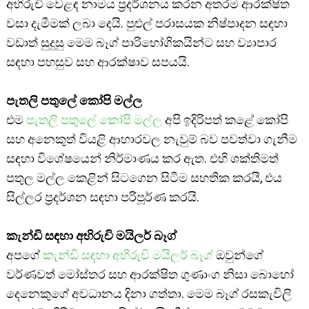
අභිරුචි වෙළඳ නාමය ප්‍රදර්ශනය කරන අතරම ආරක්ෂිත
වසා දැමීමක් ලබා දෙයි. පුළුල් පරාසයක නිෂ්පාදන සඳහා
වඩාත් සුදුසු මෙම බෑග් පාරිභෝගිකයින්ට සහ ව්‍යාපාර
සඳහා පහසුව සහ ආරක්ෂාව සපයයි.
පැතලි පතුලේ කෝපි මල්ල
එම
පැතලි පතුලේ කෝපි මල්ල
අපි ඉදිරිපත් කළේ කෝපි
සහ අනෙකුත් වියළි ආහාරවල නැවුම් බව පවත්වා ගැනීම
සඳහා විශේෂයෙන් නිර්මාණය කර ඇත. එහි ශක්තිමත්
පතුල මල්ල කෙළින් සිටගෙන සිටීම සහතික කරයි, එය
සිල්ලර ප්‍රදර්ශන සඳහා පරිපූර්ණ කරයි.
කැන්ඩි සඳහා අභිරුචි මයිලර් බෑග්
අපගේ
කැන්ඩි සඳහා අභිරුචි මයිලර් බෑග්
ඔවුන්ගේ
වර්ණවත් මෝස්තර සහ ආරක්ෂිත ගුණාංග නිසා බොහෝ
දෙනෙකුගේ අවධානය දිනා ගත්තා. මෙම බෑග් රසකැවිලි