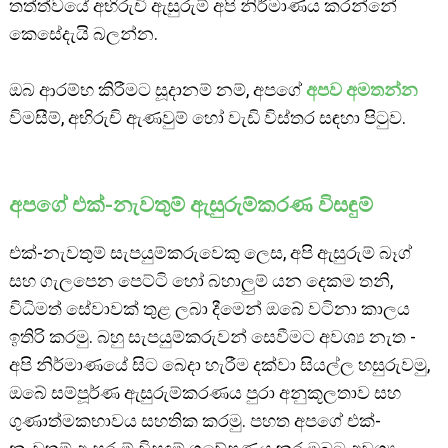
තත්ත්වයේ අභිරුචි ඇසුරුම් අපි නිර්මාණය කරන්නේ
කෙසේදැයි බලන්න.
ඔබ ආරම්භ කිරීමට සූදානම් නම්, අපගේ
අපව අමතන්න
විමසීම්, අභිරුචි ඇණවුම් හෝ වැඩි විස්තර සඳහා පිටුව.
අපගේ එක්-නැවතුම් ඇසුරුම්කරණ විසඳුම්
එක්-නැවතුම් සැපයුම්කරුවෙකු ලෙස, අපි ඇසුරුම් බෑග්
සහ ගැලපෙන පෙට්ටි හෝ බහාලුම් යන දෙකම තනි,
විධිමත් සේවාවක් තුළ ලබා දීමෙන් ඔබේ වටිනා කාලය
ඉතිරි කරමු. බහු සැපයුම්කරුවන් සෙවීමට අවශ්‍ය නැත -
අපි නිර්මාණයේ සිට බෙදා හැරීම දක්වා සියල්ල හසුරුවමු,
ඔබේ සම්පූර්ණ ඇසුරුම්කරණය පුරා අනුකූලතාව සහ
ගුණාත්මකභාවය සහතික කරමු. පහත අපගේ එක්-