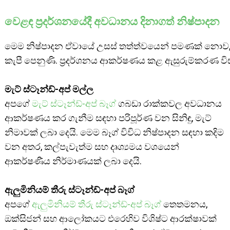
වෙළඳ ප්‍රදර්ශනයේදී අවධානය දිනාගත් නිෂ්පාදන
මෙම නිෂ්පාදන ඒවායේ උසස් තත්ත්වයෙන් පමණක් නොව, 
කැපී පෙනුණි. ප්‍රදර්ශනය ආකර්ෂණය කළ ඇසුරුම්කරණ ව
මැට් ස්ටෑන්ඩ්-අප් මල්ල
අපගේ
මැට් ස්ටෑන්ඩ්-අප් බෑග්
ගබඩා රාක්කවල අවධානය
ආකර්ෂණය කර ගැනීම සඳහා පරිපූර්ණ වන සිනිඳු, මැට්
නිමාවක් ලබා දෙයි. මෙම බෑග් විවිධ නිෂ්පාදන සඳහා කදිම
වන අතර, කල්පැවැත්ම සහ දෘශ්‍යමය වශයෙන්
ආකර්ෂණීය නිර්මාණයක් ලබා දෙයි.
ඇලුමිනියම් තීරු ස්ටෑන්ඩ්-අප් බෑග්
අපගේ
ඇලුමිනියම් තීරු ස්ටෑන්ඩ්-අප් බෑග්
තෙතමනය,
ඔක්සිජන් සහ ආලෝකයට එරෙහිව විශිෂ්ට ආරක්ෂාවක්