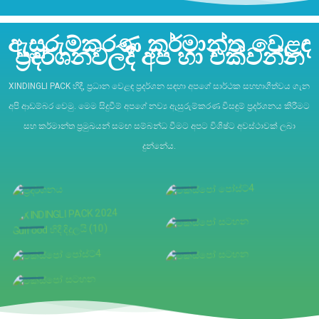
ඇසුරුම්කරණ කර්මාන්ත වෙළඳ
ප්‍රදර්ශනවලදී අප හා එක්වන්න
XINDINGLI PACK හිදී, ප්‍රධාන වෙළඳ ප්‍රදර්ශන සඳහා අපගේ සාර්ථක සහභාගීත්වය ගැන
අපි ආඩම්බර වෙමු. මෙම සිදුවීම් අපගේ නව්‍ය ඇසුරුම්කරණ විසඳුම් ප්‍රදර්ශනය කිරීමට
සහ කර්මාන්ත ප්‍රමුඛයන් සමඟ සම්බන්ධ වීමට අපට විශිෂ්ට අවස්ථාවක් ලබා
දුන්නේය.