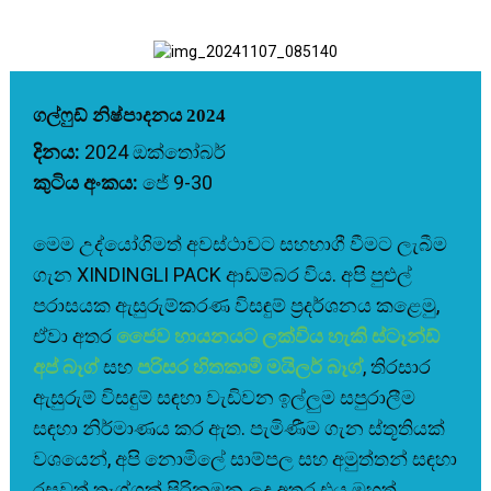
ගල්ෆුඩ් නිෂ්පාදනය 2024
දිනය:
2024 ඔක්තෝබර්
කුටිය අංකය:
ජේ 9-30
මෙම උද්යෝගිමත් අවස්ථාවට සහභාගී වීමට ලැබීම
ගැන XINDINGLI PACK ආඩම්බර විය. අපි පුළුල්
පරාසයක ඇසුරුම්කරණ විසඳුම් ප්‍රදර්ශනය කළෙමු,
ඒවා අතර
ජෛව හායනයට ලක්විය හැකි ස්ටෑන්ඩ්
අප් බෑග්
සහ
පරිසර හිතකාමී මයිලර් බෑග්
, තිරසාර
ඇසුරුම් විසඳුම් සඳහා වැඩිවන ඉල්ලුම සපුරාලීම
සඳහා නිර්මාණය කර ඇත. පැමිණීම ගැන ස්තූතියක්
වශයෙන්, අපි නොමිලේ සාම්පල සහ අමුත්තන් සඳහා
රසවත් තෑග්ගක් පිරිනමන ලද අතර එය මහත්