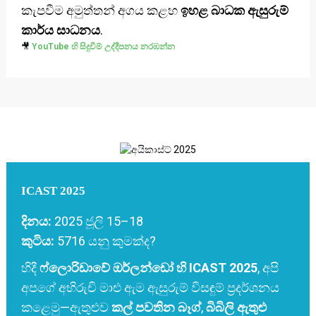
කැපවීම අමුත්තන් අගය කළහ
ඉහළ බාධක ඇසුරුම්
කාර්ය සාධනය
.
🎥
YouTube හි සිදුවීම් උද්දීපනය නරඹන්න
ICAST 2025
දිනය:
2025 ජූලි 15–18
කුටිය:
5716 යනු කුමක්ද?
හිදී
ෆ්ලොරිඩාවේ ඔර්ලන්ඩෝ හි ICAST 2025
, අපි
අපගේ අභිරුචි මාළු ඇම ඇසුරුම් විසඳුම් ප්‍රදර්ශනය
කළෙමු—ඇතුළුව
කල් පවතින බෑග්
,
බිබිලි ඇතුළු