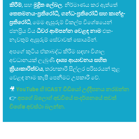
කිරීම්
, සහ
මුද්‍රිත ලේබල
. නිර්මාණය කර ඇත්තේ
තෙතමනය-ප්‍රතිරෝධී, ගන්ධ-ප්‍රතිරෝධී සහ කාන්දු-
ප්‍රතිරෝධී
, මෙම ඇසුරුම් විකල්ප විශේෂයෙන්
ජනප්‍රිය විය
ධීවර ආම්පන්න වෙළඳ නාම
එක-
නැවතුම් ඇසුරුම් සේවාවක් සොයමින්.
අපගේ කුටිය ඒකාබද්ධ කිරීම සඳහා විශාල
අවධානයක් ලැබුණි
දෘශ්‍ය ආයාචනය සහිත
ක්‍රියාකාරිත්වය
, තරඟකාරී සිල්ලර පරිසරයන් තුළ
වෙළඳ නාම කැපී පෙනීමට උපකාරී වේ.
🎥
YouTube හි ICAST වීඩියෝ උද්දීපනය නරඹන්න
👉
අපගේ බ්ලොග් අඩවියේ සංදර්ශනයේ තවත්
විශේෂ අවස්ථා බලන්න.