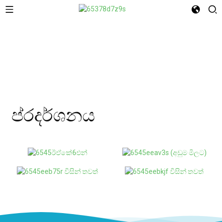
ප්රදර්ශනය