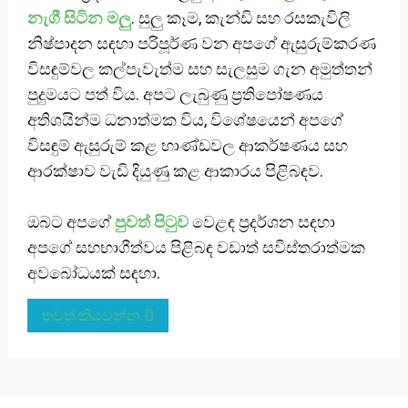
නැගී සිටින මලු
. සුලු කෑම, කැන්ඩි සහ රසකැවිලි
නිෂ්පාදන සඳහා පරිපූර්ණ වන අපගේ ඇසුරුම්කරණ
විසඳුම්වල කල්පැවැත්ම සහ සැලසුම ගැන අමුත්තන්
පුදුමයට පත් විය. අපට ලැබුණු ප්‍රතිපෝෂණය
අතිශයින්ම ධනාත්මක විය, විශේෂයෙන් අපගේ
විසඳුම් ඇසුරුම් කළ භාණ්ඩවල ආකර්ෂණය සහ
ආරක්ෂාව වැඩි දියුණු කළ ආකාරය පිළිබඳව.
ඔබට අපගේ
පුවත් පිටුව
වෙළඳ ප්‍රදර්ශන සඳහා
අපගේ සහභාගීත්වය පිළිබඳ වඩාත් සවිස්තරාත්මක
අවබෝධයක් සඳහා.
තවත් කියවන්න