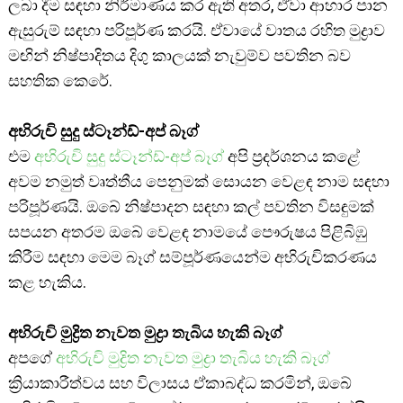
ලබා දීම සඳහා නිර්මාණය කර ඇති අතර, ඒවා ආහාර පාන
ඇසුරුම් සඳහා පරිපූර්ණ කරයි. ඒවායේ වාතය රහිත මුද්‍රාව
මඟින් නිෂ්පාදිතය දිගු කාලයක් නැවුම්ව පවතින බව
සහතික කෙරේ.
අභිරුචි සුදු ස්ටෑන්ඩ්-අප් බෑග්
එම
අභිරුචි සුදු ස්ටෑන්ඩ්-අප් බෑග්
අපි ප්‍රදර්ශනය කළේ
අවම නමුත් වෘත්තීය පෙනුමක් සොයන වෙළඳ නාම සඳහා
පරිපූර්ණයි. ඔබේ නිෂ්පාදන සඳහා කල් පවතින විසඳුමක්
සපයන අතරම ඔබේ වෙළඳ නාමයේ පෞරුෂය පිළිබිඹු
කිරීම සඳහා මෙම බෑග් සම්පූර්ණයෙන්ම අභිරුචිකරණය
කළ හැකිය.
අභිරුචි මුද්‍රිත නැවත මුද්‍රා තැබිය හැකි බෑග්
අපගේ
අභිරුචි මුද්‍රිත නැවත මුද්‍රා තැබිය හැකි බෑග්
ක්‍රියාකාරීත්වය සහ විලාසය ඒකාබද්ධ කරමින්, ඔබේ