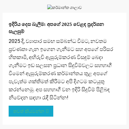
ඉදිරිය දෙස බැලීම: අපගේ 2025 වෙළඳ ප්‍රදර්ශන
සැලසුම්
2025 දී, ව්‍යාපාර සමඟ සම්බන්ධ වීමට, නවතම
ප්‍රවණතා ගැන ඉගෙන ගැනීමට සහ අපගේ පරිසර
හිතකාමී, අභිරුචි ඇසුරුම්කරණ විසඳුම් බෙදා
ගැනීමට ඉඩ සලසන ප්‍රධාන සිදුවීම්වලට සහභාගී
වීමෙන් ඇසුරුම්කරණ කර්මාන්තය තුළ අපගේ
පැවැත්ම ශක්තිමත් කිරීමට අපි දිගටම කටයුතු
කරන්නෙමු. අප සහභාගී වන ඉදිරි සිදුවීම් පිළිබඳ
නිවේදන සඳහා රැඳී සිටින්න!
තවත් කියවන්න