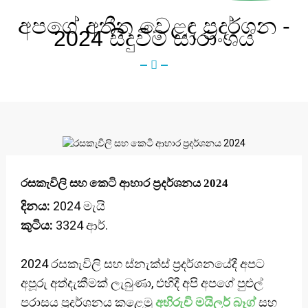
අපගේ අතීත වෙළඳ ප්‍රදර්ශන -
2024 සිදුවීම් සාරාංශය
රසකැවිලි සහ කෙටි ආහාර ප්‍රදර්ශනය 2024
දිනය:
2024 මැයි
කුටිය:
3324 ආර්.
2024 රසකැවිලි සහ ස්නැක්ස් ප්‍රදර්ශනයේදී අපට
අපූරු අත්දැකීමක් ලැබුණා, එහිදී අපි අපගේ පුළුල්
පරාසය ප්‍රදර්ශනය කළෙමු
අභිරුචි මයිලර් බෑග්
සහ