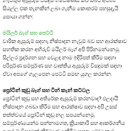
නැවතුම් ඇසුරුම් විසඳුම් ගවේෂණය කර ඔබට අවශ්‍ය
සියල්ල එක තැනකින් ලබා ගැනීම කොතරම් පහසුදැයි
සොයා ගන්න:
මයිලර් බෑග් සහ පෙට්ටි
වාරික ඇසුරුම් සඳහා, නිෂ්පාදන නැවුම් බව සහ ආරක්ෂාව
සහතික කරන අභිරුචි මයිලර් බෑග් අපි පිරිනමන්නෙමු.
සිල්ලර ප්‍රදර්ශන සහ වෙළඳ නාම ඉදිරිපත් කිරීම සඳහා
පරිපූර්ණ සම්පූර්ණ සහ වෘත්තීය ඇසුරුම් විසඳුමක් සඳහා
ඒවා අපගේ ගැලපෙන පෙට්ටි සමඟ යුගල කරන්න.
ප්‍රෝටීන් කුඩු බෑග් සහ ටින් කෑන් කට්ටල
ප්‍රෝටීන් කුඩු සහ අතිරේක ඇසුරුම් කරනවාද? ඵලදායී
නිෂ්පාදන ගබඩා කිරීම සහ ආරක්ෂාව සඳහා අපි උසස්
තත්ත්වයේ ප්‍රෝටීන් කුඩු නල සපයන්නෙමු.
සම්පූර්ණයෙන්ම සන්නාමගත, ක්‍රියාකාරී සහ ආකර්ශනීය