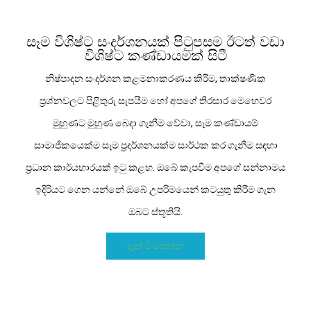
සෑම විශිෂ්ට සංදර්ශනයක් පිටුපසම ඊටත් වඩා
විශිෂ්ට කණ්ඩායමක් සිටී
නිෂ්පාදන සංදර්ශන කළමනාකරණය කිරීම, තාක්ෂණික
ප්‍රශ්නවලට පිළිතුරු සැපයීම හෝ අපගේ තිරසාර මෙහෙවර
මුහුණට මුහුණ බෙදා ගැනීම වේවා, සෑම කණ්ඩායම්
සාමාජිකයෙක්ම සෑම ප්‍රදර්ශනයක්ම සාර්ථක කර ගැනීම සඳහා
ප්‍රධාන කාර්යභාරයක් ඉටු කළහ. ඔබේ කැපවීම අපගේ සන්නාමය
ඉදිරියට ගෙන යන්නේ ඔබේ උපරිමයෙන් කටයුතු කිරීම ගැන
ඔබට ස්තූතියි.
දැන් විමසන්න