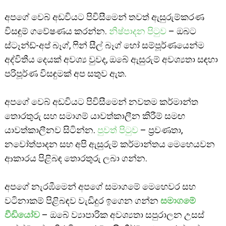
අපගේ වෙබ් අඩවියට පිවිසීමෙන් තවත් ඇසුරුම්කරණ
විසඳුම් ගවේෂණය කරන්න.
නිෂ්පාදන පිටුව
– ඔබට
ස්ටෑන්ඩ්-අප් බෑග්, ෆින් සීල් බෑග් හෝ සම්පූර්ණයෙන්ම
අද්විතීය දෙයක් අවශ්‍ය වුවද, ඔබේ ඇසුරුම් අවශ්‍යතා සඳහා
පරිපූර්ණ විසඳුමක් අප සතුව ඇත.
අපගේ වෙබ් අඩවියට පිවිසීමෙන් නවතම කර්මාන්ත
තොරතුරු සහ සමාගම් යාවත්කාලීන කිරීම් සමඟ
යාවත්කාලීනව සිටින්න.
පුවත් පිටුව
– ප්‍රවණතා,
නවෝත්පාදන සහ අපි ඇසුරුම් කර්මාන්තය මෙහෙයවන
ආකාරය පිළිබඳ තොරතුරු ලබා ගන්න.
අපගේ නැරඹීමෙන් අපගේ සමාගමේ මෙහෙවර සහ
වටිනාකම් පිළිබඳව වැඩිදුර ඉගෙන ගන්න
සමාගමේ
වීඩියෝව
– ඔබේ ව්‍යාපාරික අවශ්‍යතා සපුරාලන උසස්