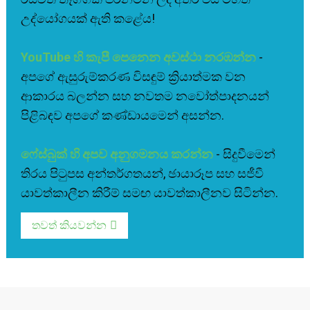
උද්යෝගයක් ඇති කළේය!
YouTube හි කැපී පෙනෙන අවස්ථා නරඹන්න
-
අපගේ ඇසුරුම්කරණ විසඳුම් ක්‍රියාත්මක වන
ආකාරය බලන්න සහ නවතම නවෝත්පාදනයන්
පිළිබඳව අපගේ කණ්ඩායමෙන් අසන්න.
ෆේස්බුක් හි අපව අනුගමනය කරන්න
- සිදුවීමෙන්
තිරය පිටුපස අන්තර්ගතයන්, ඡායාරූප සහ සජීවී
යාවත්කාලීන කිරීම් සමඟ යාවත්කාලීනව සිටින්න.
තවත් කියවන්න