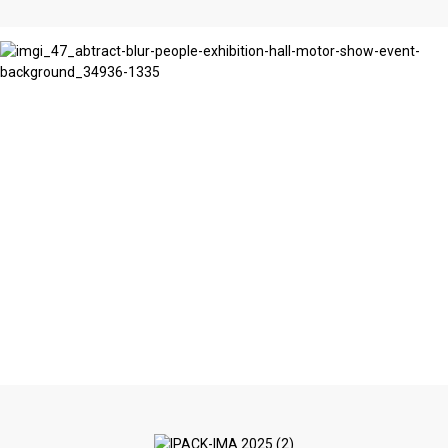
විශිෂ්ට ඇසුරුම්කරණය සංවාදයකින් ආරම්භ වේ
අපි සවන් දෙනවා. අපි තේරුම් ගන්නවා. ඉන්පසු ඔබේ
වෙළඳ නාමය වර්ධනය වීමට අවශ්‍ය දේ අපි හරියටම
නිර්මාණය කරනවා.