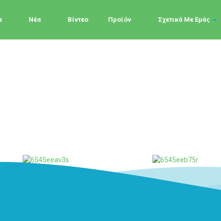
α
Νέα
Βίντεο
Προϊόν
Σχετικά Με Εμάς