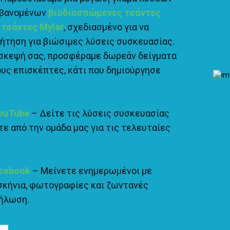
μβανομένων
βιοδιασπώμενες τσάντες
 τσάντες Mylar
, σχεδιασμένο για να
ήτηση για βιώσιμες λύσεις συσκευασίας.
πίσκεψή σας, προσφέραμε δωρεάν δείγματα
υς επισκέπτες, κάτι που δημιούργησε
YouTube
– Δείτε τις λύσεις συσκευασίας
τε από την ομάδα μας για τις τελευταίες
acebook
– Μείνετε ενημερωμένοι με
σκήνια, φωτογραφίες και ζωντανές
δήλωση.