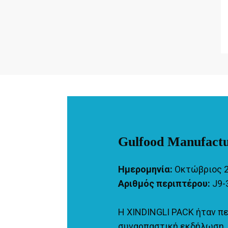
Gulfood Manufactu
Ημερομηνία:
Οκτώβριος 
Αριθμός περιπτέρου:
J9-
Η XINDINGLI PACK ήταν π
συναρπαστική εκδήλωση. 