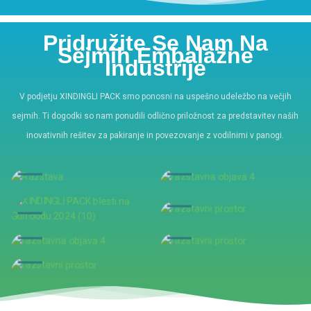
Pridružite Se Nam Na
Sejmih Embalažne
Industrije
V podjetju XINDINGLI PACK smo ponosni na uspešno udeležbo na večjih
sejmih. Ti dogodki so nam ponudili odlično priložnost za predstavitev naših
inovativnih rešitev za pakiranje in povezovanje z vodilnimi v panogi.