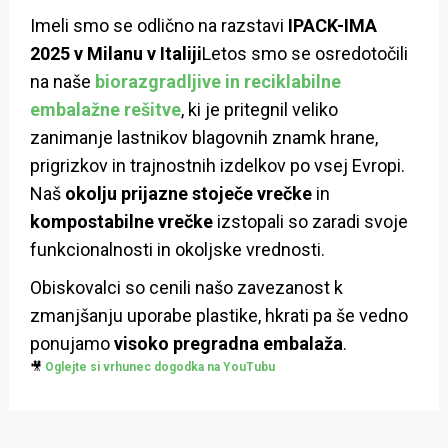
Imeli smo se odlično na razstavi
IPACK-IMA
2025 v Milanu v Italiji
Letos smo se osredotočili
na naše
biorazgradljive in reciklabilne
embalažne rešitve
, ki je pritegnil veliko
zanimanje lastnikov blagovnih znamk hrane,
prigrizkov in trajnostnih izdelkov po vsej Evropi.
Naš
okolju prijazne stoječe vrečke
in
kompostabilne vrečke
izstopali so zaradi svoje
funkcionalnosti in okoljske vrednosti.
Obiskovalci so cenili našo zavezanost k
zmanjšanju uporabe plastike, hkrati pa še vedno
ponujamo
visoko pregradna embalaža
.
🎥
Oglejte si vrhunec dogodka na YouTubu