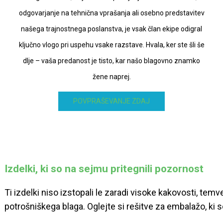
odgovarjanje na tehnična vprašanja ali osebno predstavitev
našega trajnostnega poslanstva, je vsak član ekipe odigral
ključno vlogo pri uspehu vsake razstave. Hvala, ker ste šli še
dlje – vaša predanost je tisto, kar našo blagovno znamko
žene naprej.
POVPRAŠEVANJE ZDAJ
Izdelki, ki so na sejmu pritegnili pozornost
Ti izdelki niso izstopali le zaradi visoke kakovosti, tem
potrošniškega blaga. Oglejte si rešitve za embalažo, ki s