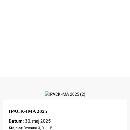
Odlična embalaža se začne s pogovorom
Poslušamo. Razumemo. Nato ustvarimo točno tisto,
kar vaša blagovna znamka potrebuje za rast.
IPACK-IMA 2025
Datum:
30. maj 2025
Stojnica:
Dvorana 3, D111B