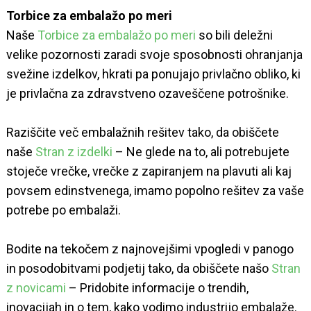
Torbice za embalažo po meri
Naše
Torbice za embalažo po meri
so bili deležni
velike pozornosti zaradi svoje sposobnosti ohranjanja
svežine izdelkov, hkrati pa ponujajo privlačno obliko, ki
je privlačna za zdravstveno ozaveščene potrošnike.
Raziščite več embalažnih rešitev tako, da obiščete
naše
Stran z izdelki
– Ne glede na to, ali potrebujete
stoječe vrečke, vrečke z zapiranjem na plavuti ali kaj
povsem edinstvenega, imamo popolno rešitev za vaše
potrebe po embalaži.
Bodite na tekočem z najnovejšimi vpogledi v panogo
in posodobitvami podjetij tako, da obiščete našo
Stran
z novicami
– Pridobite informacije o trendih,
inovacijah in o tem, kako vodimo industrijo embalaže.