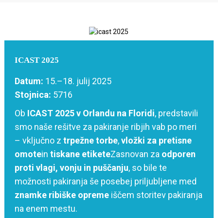
ICAST 2025
Datum:
15.–18. julij 2025
Stojnica:
5716
Ob
ICAST 2025 v Orlandu na Floridi
, predstavili
smo naše rešitve za pakiranje ribjih vab po meri
– vključno z
trpežne torbe
,
vložki za pretisne
omote
in
tiskane etikete
Zasnovan za
odporen
proti vlagi, vonju in puščanju
, so bile te
možnosti pakiranja še posebej priljubljene med
znamke ribiške opreme
iščem storitev pakiranja
na enem mestu.