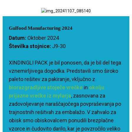
Gulfood Manufacturing 2024
Datum:
Oktober 2024
Številka stojnice:
J9-30
XINDINGLI PACK je bil ponosen, da je bil del tega
vznemirljivega dogodka. Predstavili smo široko
paleto rešitev za pakiranje, vključno z
biorazgradljive stoječe vrečke
in
okolju
prijazne vrečke iz mylarja
, zasnovana za
zadovoljevanje naraščajočega povpraševanja po
trajnostnih rešitvah za embalažo. V zahvalo za
obisk smo obiskovalcem ponudili brezplačne
vzorce in čudovito darilo, kar je povzročilo veliko