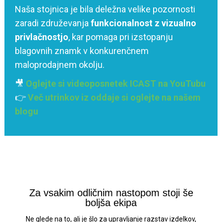
Naša stojnica je bila deležna velike pozornosti
zaradi združevanja
funkcionalnost z vizualno
privlačnostjo
, kar pomaga pri izstopanju
blagovnih znamk v konkurenčnem
maloprodajnem okolju.
🎥
Oglejte si videoposnetek ICAST na YouTubu
👉
Več utrinkov iz oddaje si oglejte na našem
blogu
Za vsakim odličnim nastopom stoji še
boljša ekipa
Ne glede na to, ali je šlo za upravljanje razstav izdelkov,