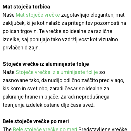
Mat stoječa torbica
Naše
Mat stoječe vrečke
zagotavljajo eleganten, mat
zaključek, ki je kot nalašč za pritegnitev pozornosti na
policah trgovin. Te vrečke so idealne za različne
izdelke, saj ponujajo tako vzdržljivost kot vizualno
privlačen dizajn.
Stoječe vrečke iz aluminijaste folije
Naše
Stoječe vrečke iz aluminijaste folije
so
zasnovane tako, da nudijo odlično zaščito pred vlago,
kisikom in svetlobo, zaradi česar so idealne za
pakiranje hrane in pijače. Zaradi nepredušnega
tesnjenja izdelek ostane dlje časa svež.
Bele stoječe vrečke po meri
The
Bele stoječe vrečke po meri
Predstavljene vrečke