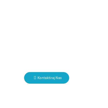
cije
Glasila
 Crowd
Vnesite svoj e-poštni naslov in
poslali vam bomo najnovejše
informacijske načrte.
uo
Kontaktiraj Nas
m