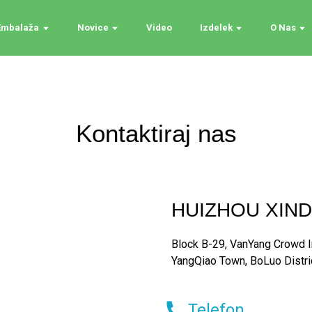
 Embalaža
Novice
Video
Izdelek
O Nas
Kontaktiraj nas
HUIZHOU XINDI
Block B-29, VanYang Crowd I
YangQiao Town, BoLuo Distric
Telefon