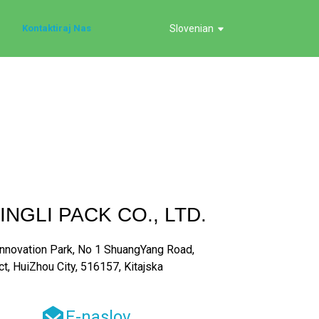
Kontaktiraj Nas
Slovenian
NGLI PACK CO., LTD.
nnovation Park, No 1 ShuangYang Road,
t, HuiZhou City, 516157, Kitajska
E-naslov