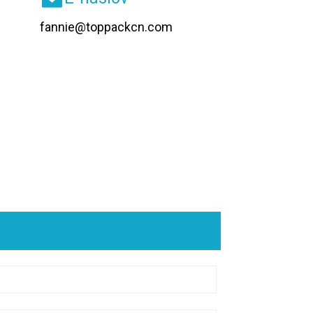
fannie@toppackcn.com