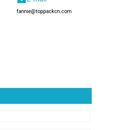
fannie@toppackcn.com