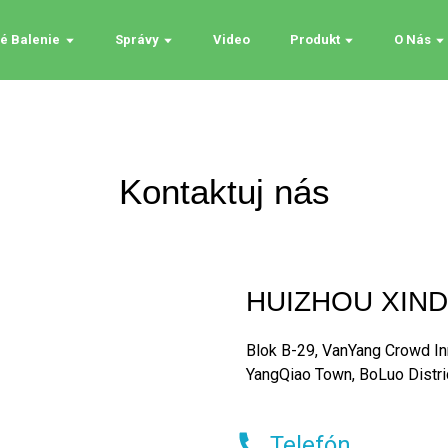
né Balenie
Správy
Video
Produkt
O Nás
Kontaktuj nás
HUIZHOU XINDI
Blok B-29, VanYang Crowd In
YangQiao Town, BoLuo Distric
Telefón