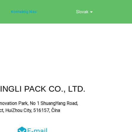
Kontaktuj Nás
Slovak
NGLI PACK CO., LTD.
novation Park, No 1 ShuangYang Road,
t, HuiZhou City, 516157, Čína
E-mail