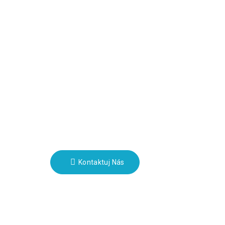
ácie
Bulletiny
Crowd
Zadajte svoj e-mail a my vám
pošleme najnovšie informačné
plány.
uo
Kontaktuj Nás
m