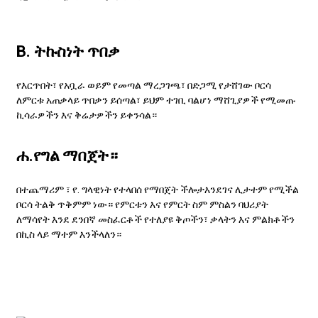
B. ትኩስነት ጥበቃ
የእርጥበት፣ የአቧራ ወይም የመጣል ማረጋገጫ፣ በድጋሚ የታሸገው ቦርሳ
ለምርቱ አጠቃላይ ጥበቃን ይሰጣል፣ ይህም ተገቢ ባልሆነ ማሸጊያዎች የሚመጡ
ኪሳራዎችን እና ቅሬታዎችን ይቀንሳል።
ሐ.የግል ማበጀት።
በተጨማሪም ፣ የ. ግላዊነት የተላበሰ የማበጀት ችሎታ
እንደገና ሊታተም የሚችል
ቦርሳ
ትልቅ ጥቅምም ነው። የምርቱን እና የምርት ስም ምስልን ባህሪያት
ለማሳየት እንደ ደንበኛ መስፈርቶች የተለያዩ ቅጦችን፣ ቃላትን እና ምልክቶችን
በኪስ ላይ ማተም እንችላለን።