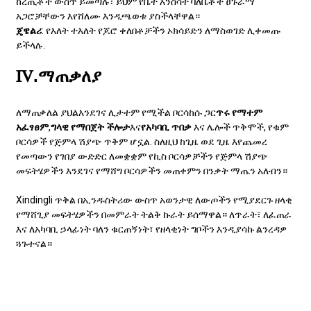
ከረጢቶች ውስጥ ይመጣሉ፣ ይህም የቤት እንስሳት ባለቤቶች ፀጉራማ
አጋሮቻቸውን እየሸለሙ እንዲጫወቱ ያስችላቸዋል።
ጄ
ዌልሪ
: የእለት ተእለት የጆሮ ቀለበቶቻችን ኦክሳይድን ለማስወገድ ሊቀመጡ
ይችላሉ.
Ⅳ.ማጠቃለያ
ለማጠቃለል ያህል
እንደገና ሊታተም የሚችል ቦርሳ
ከሱ ጋር
ጥሩ የማተም
አፈፃፀም
,
ግላዊ የማበጀት ችሎታ
እና
የአካባቢ ጥበቃ
እና ሌሎች ጥቅሞች, የቁም
ቦርሳዎች የጅምላ ሽያጭ ጥቅም ሆኗል. ስለዚህ ከጊዜ ወደ ጊዜ እየጨመረ
የመጣውን የገበያ ውድድር ለመቋቋም የኪስ ቦርሳዎቻችን የጅምላ ሽያጭ
መፍትሄዎችን እንደገና የማሸግ ቦርሳዎችን መጠቀምን በንቃት ማጤን አለብን።
Xindingli ጥቅል
በኢንዱስትሪው ውስጥ አወንታዊ ለውጦችን የሚያደርጉ ዘላቂ
የማሸጊያ መፍትሄዎችን በመምራት ትልቅ ኩራት ይሰማዋል። ለጥራት፣ ለፈጠራ
እና ለአካባቢ ኃላፊነት ባለን ቁርጠኝነት፣ የዘላቂነት ግቦችን እንዲያሳኩ ልንረዳዎ
ጓጉተናል።