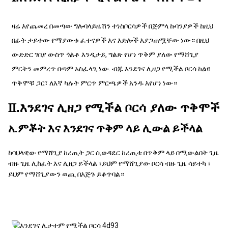
ዛሬ እየጨመረ በመጣው ግሎባላይዜሽን ተነስ
ቦርሳዎች በጅምላ
ኩባንያዎች ከዚህ
በፊት ታይተው የማያውቁ ፈተናዎች እና እድሎች እያጋጠሟቸው ነው። በዚህ
ውድድር ገበያ ውስጥ ጎልቶ እንዲታይ, ግልጽ የሆነ ጥቅም ያለው የማሸጊያ
ምርትን መምረጥ በጣም አስፈላጊ ነው. ብጁ እንደገና ሊዘጋ የሚችል ቦርሳ ከልዩ
ጥቅሞቹ ጋር፣ ለእኛ ካሉት ምርጥ ምርጫዎች አንዱ እየሆነ ነው።
Ⅱ.እንደገና ሊዘጋ የሚችል ቦርሳ ያለው ጥቅሞች
አ.ምቾት እና እንደገና ጥቅም ላይ ሊውል ይችላል
ከባህላዊው የማሸጊያ ከረጢት ጋር ሲወዳደር ከረጢቱ በጥቅም ላይ በሚውልበት ጊዜ
ብዙ ጊዜ ሊከፈት እና ሊዘጋ ይችላል ፣ይህም የማሸጊያው ቦርሳ ብዙ ጊዜ ሳይተካ ፣
ይህም የማሸጊያውን ወጪ በእጅጉ ይቆጥባል።