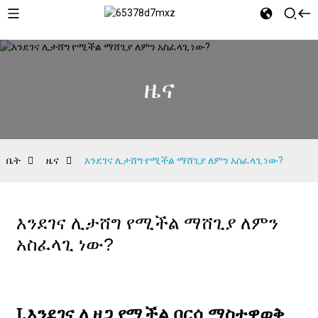
ዜና
ቤት
ዜና
እንደገና ሊታሸግ የሚችል ማሸጊያ ለምን አስፈላጊ ነው?
እንደገና ሊታሸግ የሚችል ማሸጊያ ለምን
አስፈላጊ ነው?
Ⅰ.እንደገና ሊዘጋ የሚችል ቦርሳ ማስተዋወቅ