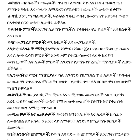
መክሰስ
: ብስኩቶች፣ ጣፋጮች፣ ጥብስ፣ ለውዝ፣ ሻይ እና ቡና ብዙውን ጊዜ
ምግቡን ትኩስ እና ጣፋጭ ለማድረግ በሚታሸጉ ከረጢቶች ውስጥ ይታሸጉ።
ፈሳሽ
: ጃም, ማጣፈጫዎች, ፍራፍሬ ንጹህ, ወዘተ, በመምጠጥ አፍንጫ ውስጥ
በአቀባዊ ቦርሳ ውስጥ ሊታሸጉ ይችላሉ.
የቀዘቀዙ ምግቦች
እንደገና ሊታሸጉ የሚችሉ የቀዘቀዙ ፍራፍሬዎች፣ አትክልቶች
እና ስጋ።
የዳቦ መጋገሪያ ምርቶች
: ዳቦ, ኩኪዎች እና መጋገሪያዎች.
ዕለታዊ ፍላጎቶች ማሸጊያ
ለምሳሌ ሻምፑ፣ ሻወር ጄል፣ የልብስ ማጠቢያ ሳሙና
እና ሌሎች ፈሳሽ ምርቶች፣ እንዲሁም የጥርስ ሳሙና፣ የፊት ክሬም፣
መዋቢያዎች እና ሌሎች ምርቶች እንደገና የታሸጉ የከረጢት ማሸጊያዎች ሊሆኑ
ይችላሉ።
የኢንዱስትሪ ምርት ማሸጊያ
ለምሳሌ አንዳንድ የኬሚካል ጥሬ እቃዎች፣ የዱቄት
ውጤቶች፣ የጥራጥሬ ምርቶች፣ ወዘተ... የታሸጉ ቀጥ ያለ ቦርሳዎችን በመጠቀም
ማሸግ ይቻላል።
መድሃኒቶች
ብዙ ያለሀኪም የሚገዙ እና የሚታዘዙ መድሃኒቶች አሁን በታሸገ
አረፋ ወይም ጠርሙሶች ውስጥ የሚመጡት መጠኖች የታሸጉ እና የተጠበቁ
መሆናቸውን ለማረጋገጥ ነው።
መጫወቻዎች እና ጨዋታዎች
: ትናንሽ አሻንጉሊቶች እና ሌጎዎች ኪሳራን
ለመከላከል እና አካላትን አንድ ላይ ለማቆየት እንደገና በሚታሸጉ ቦርሳዎች
ይመጣሉ።
የቤት እንስሳት ህክምናዎች
: የውሻ እና የድመት ህክምናዎች እንደገና በሚታሸጉ