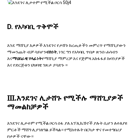
D. የአካባቢ ጥቅሞች
እንደ ማሸጊያ እቃዎች እንደገና የታሸጉ ከረጢቶችን መምረጥ የማሸጊያውን
ማመንጨት ብቻ ሳይሆን
ብክነት
, ነገር ግን የአካባቢ ጥበቃ ጽንሰ-ሐሳብን
እና
ማህበራዊ ሃላፊነት
የማሸጊያ ማምረቻ እና የጅምላ አከፋፋይ ኩባንያዎች
እና የድርጅቱን ህዝባዊ ገጽታ ያሳድጉ ።
Ⅲ.እንደገና ሊታሸጉ የሚችሉ ማሸጊያዎች
ማመልከቻዎች
እንደገና ሊታተም የሚችል ቦርሳ
ሰፋ ያለ አፕሊኬሽኖች ያሉት ሲሆን ለተለያዩ
ምርቶች ማሸግ ሊያገለግል ይችላል። የሚከተሉት በርካታ ዋና የመተግበሪያ
ቦታዎች ናቸው።