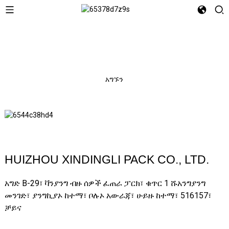
አግኙን
HUIZHOU XINDINGLI PACK CO., LTD.
አግድ B-29፣ ቫንያንግ ብዙ ሰዎች ፈጠራ ፓርክ፣ ቁጥር 1 ሹአንግያንግ
መንገድ፣ ያንግኪያኦ ከተማ፣ ቦሉኦ አውራጃ፣ ሁይዙ ከተማ፣ 516157፣
ቻይና