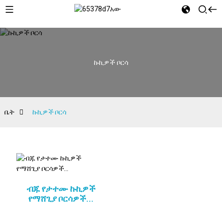
ኩኪዎች ቦርሳ
ቤት
ኩኪዎች ቦርሳ
ብጁ የታተሙ ኩኪዎች
የማሸጊያ ቦርሳዎች...