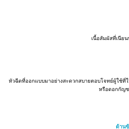
เนื้อสัมผัสที่เนี
หัวฉีดที่ออกแบบมาอย่างสะดวกสบายตอบโจทย์ผู้ใช้ที่
หรือดอกกัญช
ด้านข