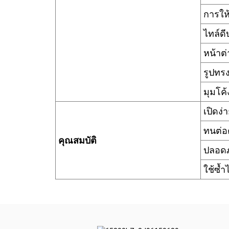
การให
ไทล์ดี
หน้าต
รูปทร
มุมโค
เปิดง่
ทนต่อ
คุณสมบัติ
ปลอดภ
ใช้ซ้ำไ