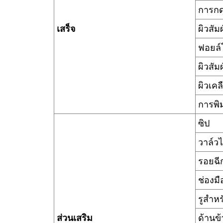
การกด
เสร็จ
ผิวสัม
ฟอยล
ผิวสั
ผิวเคล
การพิ
ซิป
วาล์วไ
รอยฉี
ช่องม
รูสำห
ส่วนเสริม
ด้านข