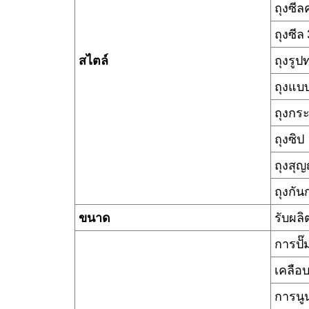
ถุงซีล
ถุงซีล
สไตล์
ถุงรูป
ถุงแบบ
ถุงกร
ถุงซิป
ถุงสุ
ถุงกั
ขนาด
รับผล
การปั๊
เคลือ
การนู