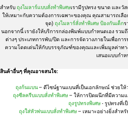
สำหรับ
ถุงไมลาร์แบบสั่งทำพิเศษ
เรามีรูปทรง ขนาด และวัส
ให้เหมาะกับความต้องการเฉพาะของคุณ คุณสามารถเลือกคุณส
จุด)
ถุงไมลาร์สั่งทำพิเศษ ป้องกันเด็ก
ร
นอกจากนี้ เรายังให้บริการกล่องพิมพ์แบบกำหนดเอง รวมถึ
ต่างๆ ประเภทการพับ/ปิด และการจัดวางภายในเพื่อการบรรจ
ความโดดเด่นให้กับบรรจุภัณฑ์ของคุณและเพิ่มมูลค่าทา
เสนอแบบกำหนด
สินค้าอื่นๆ ที่คุณอาจสนใจ:
ถุงก้นแบน
– ดีไซน์ฐานแบนที่เป็นเอกลักษณ์ ช่วยให
ถุงซีลครีบแบบสั่งทำพิเศษ
– ให้การปิดผนึกที่มีควา
ถุงรูปทรงพิเศษ
- รูปทรงที่
ถุงใส่หัวพ่นแบบสั่งทำพิเศษ
– เหมาะอย่างยิ่งสำหรั