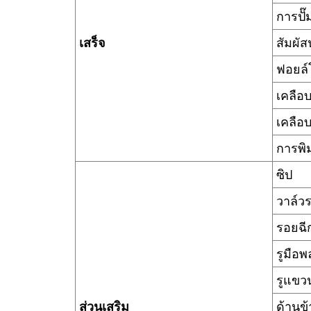
การปั๊
เสร็จ
สัมผัส
ฟอยล
เคลือ
เคลือ
การพิ
ซิป
วาล์ว
รอยฉี
รูมือพ
รูแขว
ส่วนเสริม
ด้านข