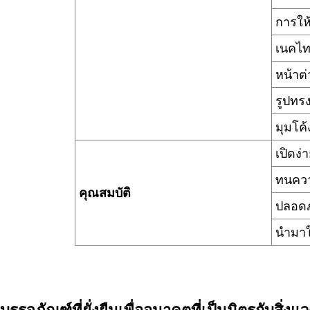
การให
เนคไท
หน้าต
รูปทร
มุมโค
เปิดง่
ทนควา
คุณสมบัติ
PLA และตัวเลือกที่ย่อยสลายได้ทางชีวภาพ
ปลอดภ
ที่ XINDINGLI PACK เราเชื่อมั่นในการปกป้องทั้งผลิตภัณ
นำมาใช
สิ่งแวดล้อม เช่น PLA (Polylactic Acid) ซึ่งเป็นทางเล
คุณ PLA สกัดจากทรัพยากรหมุนเวียน เช่น แป้งข้าวโพดและอ
ธรรมชาติ ไม่ทิ้งสารตกค้างที่เป็นอันตราย และสามารถย่