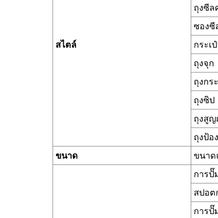
ถุงซีล
ซองซีล
สไตล์
กระเป
ถุงจุก
ถุงกร
ถุงซิป
ถุงสู
ถุงป้อ
ขนาด
ขนาดแ
การปั๊
สปอตก
การปั๊