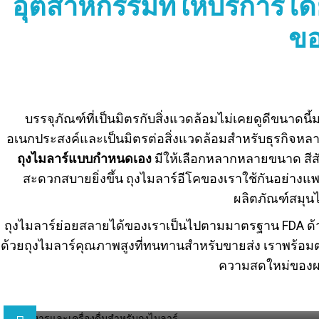
อุตสาหกรรมที่ให้บริการโ
ขอ
บรรจุภัณฑ์ที่เป็นมิตรกับสิ่งแวดล้อมไม่เคยดูดีขนาดนี้
อเนกประสงค์และเป็นมิตรต่อสิ่งแวดล้อมสำหรับธุรกิจหลาก
ถุงไมลาร์แบบกำหนดเอง
มีให้เลือกหลากหลายขนาด สีสั
สะดวกสบายยิ่งขึ้น ถุงไมลาร์อีโคของเราใช้กันอย่าง
ผลิตภัณฑ์สมุนไ
ถุงไมลาร์ย่อยสลายได้ของเราเป็นไปตามมาตรฐาน FDA ด้
ด้วยถุงไมลาร์คุณภาพสูงที่ทนทานสำหรับขายส่ง เราพร้อมต
ความสดใหม่ของผล