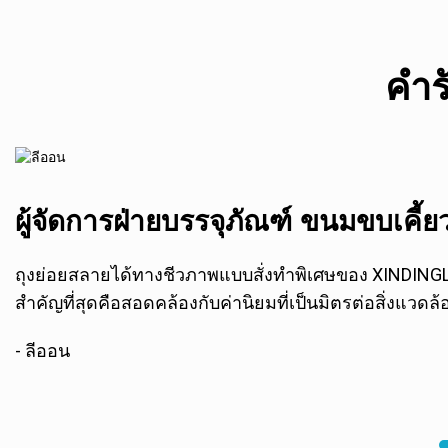
คำร
ผู้จัดการฝ่ายบรรจุภัณฑ์ ขนมขบเค
ถุงย่อยสลายได้ทางชีวภาพแบบสั่งทำพิเศษของ XINDINGL
สำคัญที่สุดคือสอดคล้องกับค่านิยมที่เป็นมิตรต่อสิ่งแวด
- ลีออน