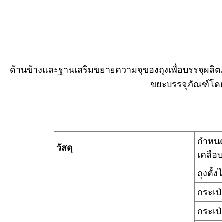
ด้านข้างและฐานเสริมขยายความจุของถุงเพื่อบรรจุผลิ
ขยะบรรจุภัณฑ์โดยร
กำหนดเ
วัสดุ
เคลือ
ถุงตั้งไ
กระเป
กระเป๋