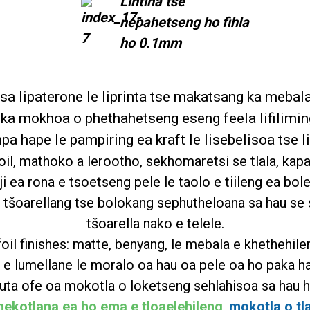
Lintlha tse
nepahetseng ho fihla
ho 0.1mm
tsa lipaterone le liprinta tse makatsang ka meba
ka mokhoa o phethahetseng eseng feela lifiliming
pa hape le pampiring ea kraft le lisebelisoa tse li
oil, mathoko a lerootho, sekhomaretsi se tlala, kap
ea rona e tsoetseng pele le taolo e tiileng ea bole
 tse tšoarellang tse bolokang sephutheloana sa hau se
tšoarella nako e telele.
foil finishes: matte, benyang, le mebala e khethehil
 e lumellane le moralo oa hau oa pele oa ho paka ha
uta ofe oa mokotla o loketseng sehlahisoa sa hau 
ekotlana ea ho ema e tloaelehileng
,
mokotla o tl