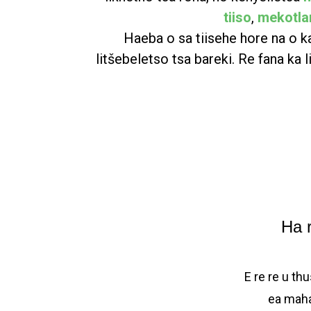
tiiso
,
mekotla
Haeba o sa tiisehe hore na o k
litšebeletso tsa bareki. Re fana ka l
Ha 
E re re u th
ea maha