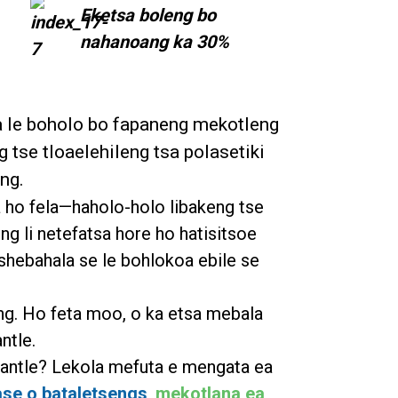
Eketsa boleng bo
nahanoang ka 30%
la le boholo bo fapaneng mekotleng
 tse tloaelehileng tsa polasetiki
ng.
a ho fela—haholo-holo libakeng tse
ng li netefatsa hore ho hatisitsoe
 shebahala se le bohlokoa ebile se
eng. Ho feta moo, o ka etsa mebala
ntle.
hantle? Lekola mefuta e mengata ea
ase o bataletseng
s
,
mekotlana ea