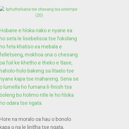
Hobane e hloka nako e nyane ea
ho seta le lisebelisoa tse fokolang
ho feta khatiso ea mebala e
felletseng, mokhoa ona o chesang
oa foil ke khetho e theko e tlase,
haholo-holo bakeng sa litaelo tse
nyane kapa tse mahareng. Sena se
o lumella ho fumana li-finish tsa
boleng bo holimo ntle le ho hloka
ho odara tse ngata.
Hore na moralo oa hau o bonolo
kapa o na le lintlha tse ngata,