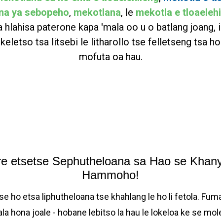
na ya sebopeho
,
mekotlana
, le
mekotla e tloaeleh
a hlahisa paterone kapa 'mala oo u o batlang joang, 
ikeletso tsa litsebi le litharollo tse felletseng tsa h
mofuta oa hau.
re etsetse Sephutheloana sa Hao se Khan
Hammoho!
use ho etsa liphutheloana tse khahlang le ho li fetola. F
la hona joale - hobane lebitso la hau le lokeloa ke se mol