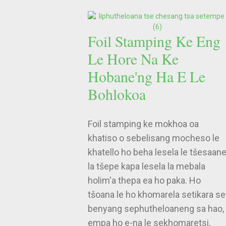
Foil Stamping Ke Eng
Le Hore Na Ke
Hobane'ng Ha E Le
Bohlokoa
Foil stamping ke mokhoa oa
khatiso o sebelisang mocheso le
khatello ho beha lesela le tšesaan
la tšepe kapa lesela la mebala
holim'a thepa ea ho paka. Ho
tšoana le ho khomarela setikara se
benyang sephutheloaneng sa hao,
empa ho e-na le sekhomaretsi,