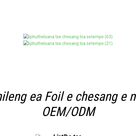
ileng ea Foil e chesang e 
OEM/ODM