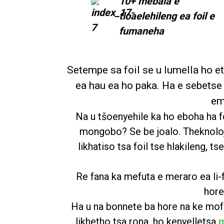
10+ mebala e
tloaelehileng ea foil e
fumaneha
Setempe sa foil se u lumella ho e
ea hau ea ho paka. Ha e sebetse 
em
Na u tšoenyehile ka ho eboha ha f
mongobo? Se be joalo. Theknoloji 
likhatiso tsa foil tse hlakileng,
Re fana ka mefuta e meraro ea li-
hore
Ha u na bonnete ba hore na ke mof
likhetho tsa rona, ho kenyelletsa
m