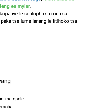
ileng ea mylar
.
ikopanye le sehlopha sa rona sa
o paka tse lumellanang le litlhoko tsa
yang
umana sampole
emohali.