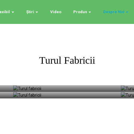
exibil
Știri
Video
Produs
Despre Noi
Turul Fabricii