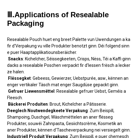
Ⅲ.Applications of Resealable
Packaging
Resealable Pouch
huet eng breet Palette vun Uwendungen a ka
fir d'Verpakung vu ville Produkter benotzt ginn. Déi folgend sinn
e puer Haaptapplikatiounsberäicher.
Snacks
: Kichelcher, Séissegkeeten, Crisps, Nëss, Téi a Kaffi ginn
dacks a resealable Poschen verpackt fir d'Iessen frësch a lecker
ze halen.
Flëssegket
: Gebeess, Gewierzer, Uebstpurée, asw., kënnen an
enger vertikaler Täsch mat enger Saugdüse gepackt ginn.
Gefruer Liewensmëttel
: Resealable gefruer Uebst, Geméis a
Fleesch.
Bäckerei Produiten
: Brout, Kichelcher a Pâtisserie.
Deeglech Noutwendegkeete Verpakung
: Zum Beispill,
Shampoing, Duschgel, Wäschmëttelen an aner flësseg
Produkter, souwéi Zahnpasta, Gesiichtscrème, Kosmetik an
aner Produkter, kënnen d'Tascheverpackung nei versiegelt ginn.
Industriell Produit Verpakung
: Zum Beispill, e puer chemesch