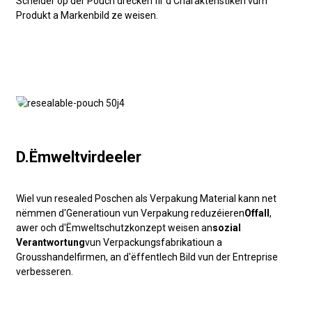
Schëlder op der Pouch drécken fir d'Charakteristiken vum
Produkt a Markenbild ze weisen.
D.Ëmweltvirdeeler
Wiel vun resealed Poschen als Verpakung Material kann net
nëmmen d'Generatioun vun Verpakung reduzéieren
Offall
,
awer och d'Ëmweltschutzkonzept weisen an
sozial
Verantwortung
vun Verpackungsfabrikatioun a
Grousshandelfirmen, an d'ëffentlech Bild vun der Entreprise
verbesseren.