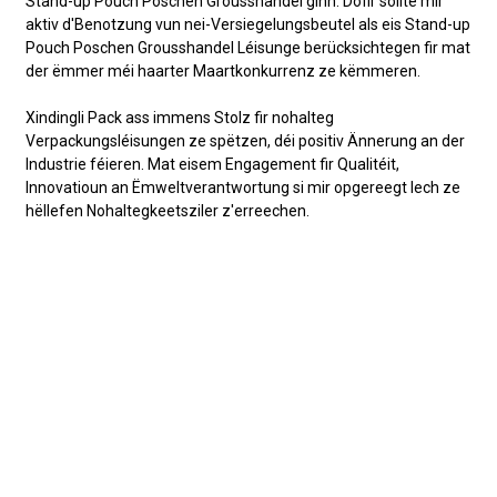
Stand-up Pouch Poschen Grousshandel ginn. Dofir sollte mir
aktiv d'Benotzung vun nei-Versiegelungsbeutel als eis Stand-up
Pouch Poschen Grousshandel Léisunge berücksichtegen fir mat
der ëmmer méi haarter Maartkonkurrenz ze këmmeren.
Xindingli Pack
ass immens Stolz fir nohalteg
Verpackungsléisungen ze spëtzen, déi positiv Ännerung an der
Industrie féieren. Mat eisem Engagement fir Qualitéit,
Innovatioun an Ëmweltverantwortung si mir opgereegt Iech ze
hëllefen Nohaltegkeetsziler z'erreechen.