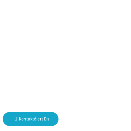
Fabréck Tour
Iwwer eis
Kontakt Info
Block B-29, VanYang Crowd Innovation Park, No 1
ShuangYang Road, YangQiao Town, BoLuo District,
HuiZhou City, 516157, China
fannie@hzdlpack.com
+86 13410678885
Newslettere
Gitt Är E-Mail a mir schécken Iech déi lescht Informatiounspläng.
Kontaktéiert Eis