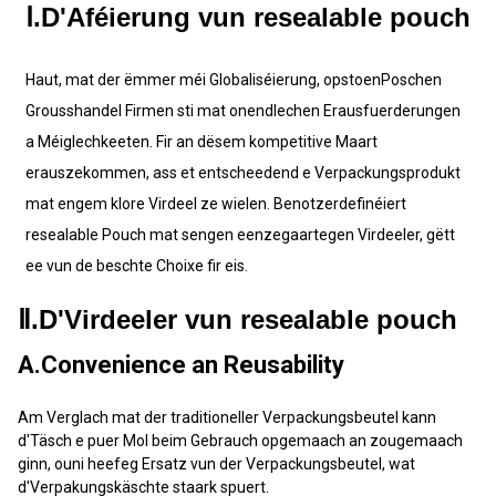
Ⅰ.D'Aféierung vun resealable pouch
Haut, mat der ëmmer méi Globaliséierung, opstoen
Poschen
Grousshandel
Firmen sti mat onendlechen Erausfuerderungen
a Méiglechkeeten. Fir an dësem kompetitive Maart
erauszekommen, ass et entscheedend e Verpackungsprodukt
mat engem klore Virdeel ze wielen. Benotzerdefinéiert
resealable Pouch mat sengen eenzegaartegen Virdeeler, gëtt
ee vun de beschte Choixe fir eis.
Ⅱ.D'Virdeeler vun resealable pouch
A.Convenience an Reusability
Am Verglach mat der traditioneller Verpackungsbeutel kann
d'Täsch e puer Mol beim Gebrauch opgemaach an zougemaach
ginn, ouni heefeg Ersatz vun der Verpackungsbeutel, wat
d'Verpakungskäschte staark spuert.