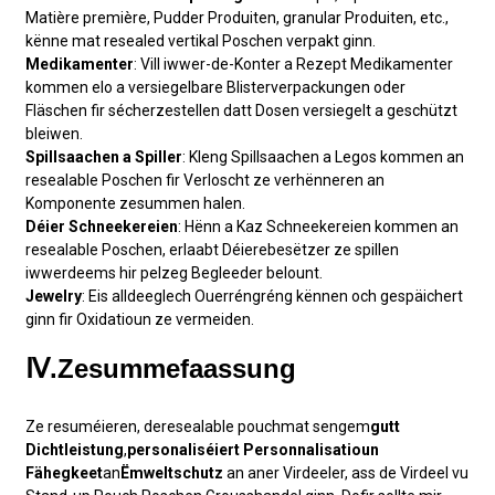
Matière première, Pudder Produiten, granular Produiten, etc.,
kënne mat resealed vertikal Poschen verpakt ginn.
Medikamenter
: Vill iwwer-de-Konter a Rezept Medikamenter
kommen elo a versiegelbare Blisterverpackungen oder
Fläschen fir sécherzestellen datt Dosen versiegelt a geschützt
bleiwen.
Spillsaachen a Spiller
: Kleng Spillsaachen a Legos kommen an
resealable Poschen fir Verloscht ze verhënneren an
Komponente zesummen halen.
Déier Schneekereien
: Hënn a Kaz Schneekereien kommen an
resealable Poschen, erlaabt Déierebesëtzer ze spillen
iwwerdeems hir pelzeg Begleeder belount.
J
ewelry
: Eis alldeeglech Ouerréngréng kënnen och gespäichert
ginn fir Oxidatioun ze vermeiden.
Ⅳ.Zesummefaassung
Ze resuméieren, de
resealable pouch
mat sengem
gutt
Dichtleistung
,
personaliséiert Personnalisatioun
Fähegkeet
an
Ëmweltschutz
an aner Virdeeler, ass de Virdeel vu