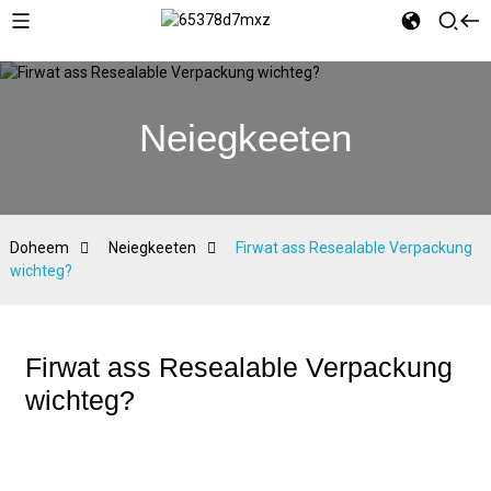
Neiegkeeten
Doheem
Neiegkeeten
Firwat ass Resealable Verpackung
wichteg?
Firwat ass Resealable Verpackung
wichteg?