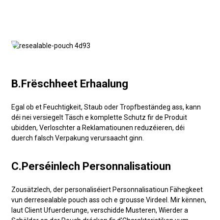
B.Frëschheet Erhaalung
Egal ob et Feuchtigkeit, Staub oder Tropfbeständeg ass, kann
déi nei versiegelt Täsch e komplette Schutz fir de Produit
ubidden, Verloschter a Reklamatiounen reduzéieren, déi
duerch falsch Verpakung verursaacht ginn.
C.Perséinlech Personnalisatioun
Zousätzlech, der personaliséiert Personnalisatioun Fähegkeet
vun der
resealable pouch
ass och e grousse Virdeel. Mir kënnen,
laut Client Ufuerderunge, verschidde Musteren, Wierder a