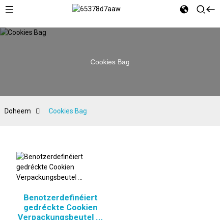
Cookies Bag
Doheem
Cookies Bag
Benotzerdefinéiert
gedréckte Cookien
Verpackungsbeutel ...